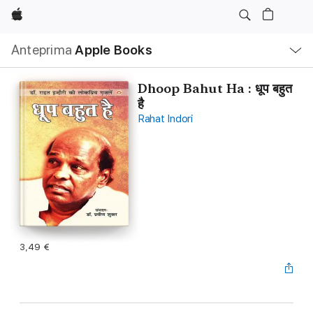
Apple
Navigazione
Anteprima
Apple Books
locale
Apri
Menu
Dhoop Bahut Ha : धूप बहुत
है
Rahat Indori
3,49 €