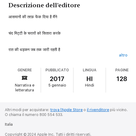
Descrizione dell’editore
आसमानों की तरफ़ फेंक दिया है मैंने
चंद मिट्टी के चराग़ों को सितारा करके
रात की धड़कन जब तक जारी रहती है
altro
सोते नहीं हम ज़िम्मेदारी रहती है
GENERE
PUBBLICATO
LINGUA
PAGINE
2017
HI
128
नदी ने धूप से क्या कह दिया रवानी में
Narrativa e
5 gennaio
Hindi
letteratura
उजाले पाँव पटकने लगे हैं पानी में
Altri modi per acquistare:
trova l’Apple Store
o
il rivenditore
più vicino.
O chiama il numero 800 554 533.
बहुत ग़ुरूर है दरिया को अपने होने पर
Italia
जो मेरी प्यास से उलझे तो धज्जियाँ उड़ जाएँ
Copyright © 2024 Apple Inc. Tutti i diritti riservati.