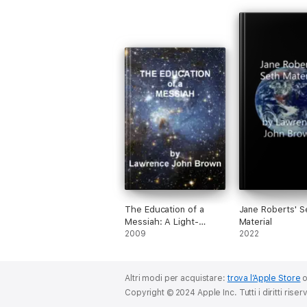
The Education of a
Jane Roberts' S
Messiah: A Light-
Material
Hearted Report
2009
2022
Altri modi per acquistare:
trova l’Apple Store
Copyright © 2024 Apple Inc. Tutti i diritti riserv