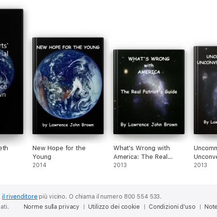
eth
New Hope for the
What's Wrong with
Uncomm
Young
America: The Real
Unconv
2014
Patriot's Guide
2013
2013
o
il rivenditore
più vicino.
O chiama il numero 800 554 533.
ati.
Norme sulla privacy
Utilizzo dei cookie
Condizioni d’uso
Note