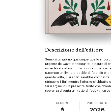
Descrizione dell’editore
Sembra un giorno qualunque quello in cui Lor
urgente da Gaza. Nonostante le paure di chi g
ospedali al collasso, una popolazione sospes
superato un limite e decide di fare ciò che
questa volta, il silenzio sarebbe complicità
stringono i figli mentre l'inferno si abbatte
farsi argine in un presente ferito che chied
speranza diventa un «atto di fede», l'unico
concessa dai più forti. Un motivo in più per 
esercizio di memoria, ma anche un messaggio
GENERE
PUBBLICATO
ogni giorno sceglie di non odiare, di curare
2026
chiedere perdono, ancora e ancora.