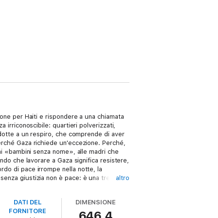
sione per Haiti e rispondere a una chiamata
 irriconoscibile: quartieri polverizzati,
ridotte a un respiro, che comprende di aver
 Perché Gaza richiede un'eccezione. Perché,
à ai «bambini senza nome», alle madri che
endo che lavorare a Gaza significa resistere,
rdo di pace irrompe nella notte, la
 senza giustizia non è pace: è una tregua
altro
lto di non voltarsi dall'altra parte. Un
sarà da un trattato, ma dalle mani di chi
DATI DEL
DIMENSIONE
hi accusa e ingiuria, ma da quella di chi sa
FORNITORE
646,4