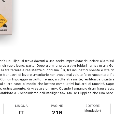
is De Filippi si trova davanti a una scelta imprevista: rinunciare alla mis
li vuole bene, parte. Dopo giorni di preparativi febbrili, arriva in una Gaza
a tra terrore e resistenza quotidiana. È lì, tra incubatrici spente e vite 
 in trent'anni di lavoro umanitario non aveva mai voluto fare: raccontare.
. Con un linguaggio asciutto, fermo, a volte straziante, restituisce dignit
 sulle loro case, ai medici che lottano come ultimi baluardi di umanità. Sap
e, ostinatamente, di «restare umani». Quando l'annuncio di un fragile acco
 antidoto al «pessimismo dell'intelligenza». Ma De Filippi sa che una pace
testimoniare. Questo libro è il racconto diretto e senza sconti di chi ha sce
 di speranza. Perché se nascerà una pace, pur fragile e imperfetta, non 
LINGUA
PAGINE
EDITORE
 invece che ferire, di costruire invece che distruggere. Non dalla voce di c
Mondadori
IT
216