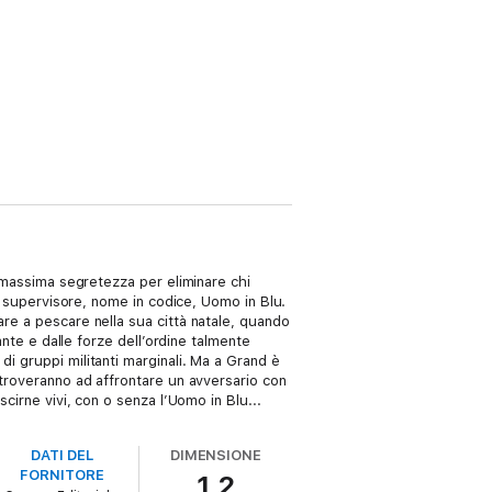
a massima segretezza per eliminare chi
ro supervisore, nome in codice, Uomo in Blu.
are a pescare nella sua città natale, quando
ante e dalle forze dell’ordine talmente
i gruppi militanti marginali. Ma a Grand è
 troveranno ad affrontare un avversario con
cirne vivi, con o senza l’Uomo in Blu...
DATI DEL
DIMENSIONE
FORNITORE
1,2