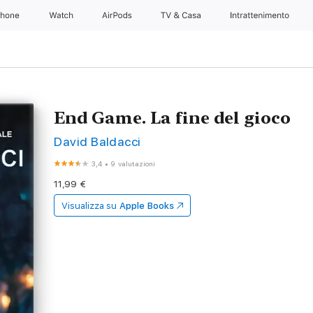
Phone
Watch
AirPods
TV & Casa
Intrattenimento
End Game. La fine del gioco
David Baldacci
3,4
•
9 valutazioni
11,99 €
Visualizza su
Apple Books