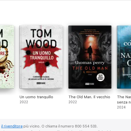
Un uomo tranquillo
The Old Man. Il vecchio
The Nam
2022
2022
senza 
2024
o
il rivenditore
più vicino.
O chiama il numero 800 554 533.