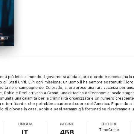
nti più letali al mondo. Il governo si affida a loro quando è necessaria l
 gli Stati Uniti. E in ogni missione, un uomo li ha sempre sostenuti: il lo
 volta nelle campagne del Colorado, si era preso una rara vacanza per and
are, Robie e Reel arrivano a Grand, una cittadina dall’economia locale stagn
munità una calamita per la criminalità organizzata e un numero crescente d
a e terrificante, che potrebbe scuotere il cuore dell’America. E quando si
o di giocare in casa, Robie e Reel saranno già fortunati se riusciranno a us
LINGUA
PAGINE
EDITORE
TimeCrime
IT
458