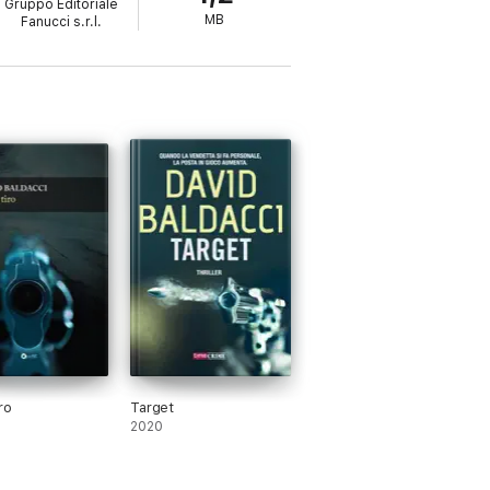
Gruppo Editoriale
MB
Fanucci s.r.l.
ro
Target
2020