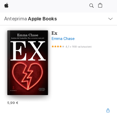
Apple
Navigazione
Anteprima
Apple Books
locale
Apri
Menu
Ex
Emma Chase
4,1
•
168 valutazioni
5,99 €