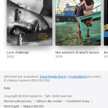
Love challenge
Non pensavo di amarti ancora
Ba
2020
2018
20
Altri modi per acquistare:
trova l’Apple Store
o
il rivenditore
più vicino.
O chiama il numero 800 554 533.
Italia
Copyright © 2024 Apple Inc. Tutti i diritti riservati.
Norme sulla privacy
Utilizzo dei cookie
Condizioni d’uso
Note legali
Mappa del sito