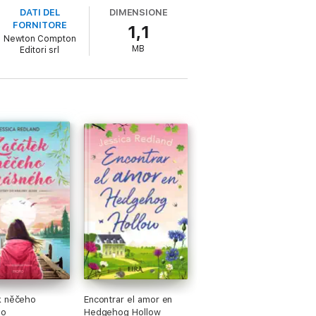
DATI DEL
DIMENSIONE
FORNITORE
1,1
Newton Compton
MB
Editori srl
colato e, per qualche ora, riesce a farti
ilità, alla sua forza d’animo, al suo
 di ispirazione per le ambientazioni
 completamente alla scrittura. Vive con il
k něčeho
Encontrar el amor en
ho
Hedgehog Hollow