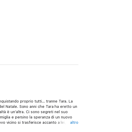
conquistando proprio tutti… tranne Tara. La
del Natale. Sono anni che Tara ha eretto un
ltà è un’altra. Ci sono segreti nel suo
amiglia e persino la speranza di un nuovo
 vicino si trasferisce accanto a lei,
altro
volta per tutte. Chissà che non ci riesca in