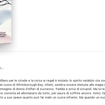
ti…
llano per le strade e la corsa ai regali è iniziata: lo spirito natalizio sta 
a nel cuore di Whitsborough Bay, infatti, sembra essere immune alla magia 
magine di donna d’affari di successo, fredda e priva di scrupoli. Ma la rea
 convinta ad allontanarsi da tutto, per paura di soffrire ancora. Amici, f
to a sue spese quanto può far male un cuore infranto. Ma quando un nuovo
 Tara si rende conto che è arrivato il momento di affrontare il passato una 