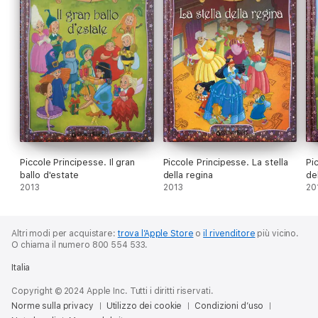
Piccole Principesse. Il gran
Piccole Principesse. La stella
Pi
ballo d'estate
della regina
de
2013
2013
20
Altri modi per acquistare:
trova l’Apple Store
o
il rivenditore
più vicino.
O chiama il numero 800 554 533.
Italia
Copyright © 2024 Apple Inc. Tutti i diritti riservati.
Norme sulla privacy
Utilizzo dei cookie
Condizioni d’uso