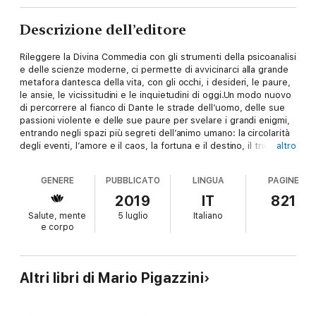
Descrizione dell’editore
Rileggere la Divina Commedia con gli strumenti della psicoanalisi
e delle scienze moderne, ci permette di avvicinarci alla grande
metafora dantesca della vita, con gli occhi, i desideri, le paure,
le ansie, le vicissitudini e le inquietudini di oggi.Un modo nuovo
di percorrere al fianco di Dante le strade dell’uomo, delle sue
passioni violente e delle sue paure per svelare i grandi enigmi,
entrando negli spazi più segreti dell’animo umano: la circolarità
degli eventi, l’amore e il caos, la fortuna e il destino, il trionfo
altro
del male e la forza della natura.Un approccio contemporaneo
che ci aiuta a sciogliere, rendendolo attuale, il significato del
GENERE
PUBBLICATO
LINGUA
PAGINE
testo dantesco, offrendoci l’occasione di una rilettura di Dante
piacevole e moderna guidati dall’esperienza umana e clinica di
2019
IT
821
Mario Pigazzini.
Salute, mente
5 luglio
Italiano
e corpo
Altri libri di Mario Pigazzini