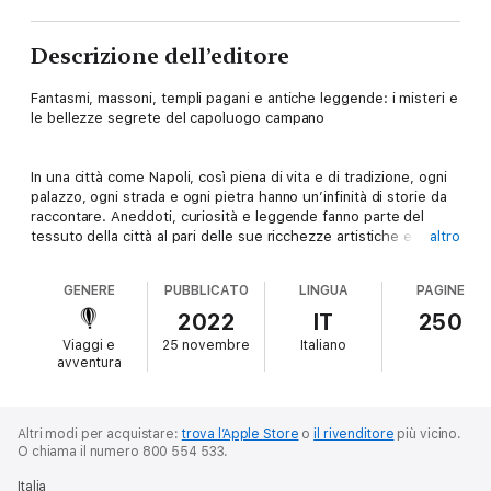
Descrizione dell’editore
Fantasmi, massoni, templi pagani e antiche leggende: i misteri e
le bellezze segrete del capoluogo campano
In una città come Napoli, così piena di vita e di tradizione, ogni
palazzo, ogni strada e ogni pietra hanno un’infinità di storie da
raccontare. Aneddoti, curiosità e leggende fanno parte del
tessuto della città al pari delle sue ricchezze artistiche e dei
altro
suoi abitanti. In questo libro, Emilio Daniele traccia un itinerario
attraverso i luoghi più strani e interessanti del capoluogo
GENERE
PUBBLICATO
LINGUA
PAGINE
campano. Un percorso che rievoca personaggi, eventi e miti
spesso sconosciuti ai più, ma che rimangono scolpiti nella
2022
IT
250
memoria della città. Quale leggenda si nasconde dietro il
Viaggi e
25 novembre
Italiano
panneggio del Cristo velato del Sammartino? Chi fu a strappare
avventura
il dente dal teschio di santa Patrizia, facendone sgorgare
sangue miracoloso? Castel Sant’Elmo è davvero infestato? E
poi, c’è davvero il Santo Graal nascosto nel sottosuolo del
centro storico? Queste e altre affascinanti domande
Altri modi per acquistare:
trova l’Apple Store
o
il rivenditore
più vicino.
O chiama il numero 800 554 533.
accompagneranno il lettore alla scoperta di una Napoli segreta
e meravigliosa.
Italia