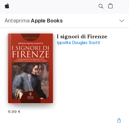
Apple
Navigazione
Anteprima
Apple Books
locale
Apri
Menu
I signori di Firenze
Ippolita Douglas Scotti
6,99 €