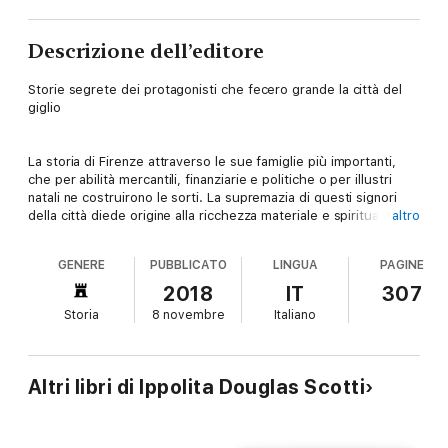
Descrizione dell’editore
Storie segrete dei protagonisti che fecero grande la città del
giglio
La storia di Firenze attraverso le sue famiglie più importanti,
che per abilità mercantili, finanziarie e politiche o per illustri
natali ne costruirono le sorti. La supremazia di questi signori
della città diede origine alla ricchezza materiale e spirituale di
altro
Firenze, con la realizzazione di grandi opere artistiche in veste
di mecenati e come proprietari di torri, cappelle e palazzi
GENERE
PUBBLICATO
LINGUA
PAGINE
ancora mirabili. Tanto prestigio non fu affatto pacifico né privo
di ombre, e opere d arte e pagine di storia testimoniano
2018
IT
307
intrighi, congiure e rivalità mai sanate. Senza questi “Signori di
Storia
8 novembre
Italiano
Firenze”, la città, con la sua storia e la sua arte, non sarebbe
esistita. Il libro racconta i protagonisti della Firenze del passato
e ogni capitolo è dedicato a una delle più influenti famiglie
fiorentine: le gesta, gli intrecci di parentele e le inclinazioni
Altri libri di Ippolita Douglas Scotti
politiche.
Tra i personaggi trattati nel libro: