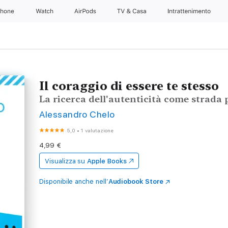
Phone
Watch
AirPods
TV & Casa
Intrattenimento
Il coraggio di essere te stesso
La ricerca dell'autenticità come strada 
Alessandro Chelo
5,0
•
1 valutazione
4,99 €
Visualizza su
Apple Books
Disponibile anche nell’
Audiobook Store