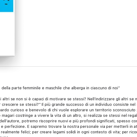
della parte femminile e maschile che alberga in ciascuno di noi”
 altri se non si è capaci di motivare se stessi? Nell’indirizzare gli altri se 
 far crescere se stessi?” Il più grande successo di un individuo consiste n
uardo curioso e benevolo di chi vuole esplorare un territorio sconosciuto pe
agari costringe a vivere la vita di un altro, si realizza se stessi nel rega
i dell’autore, potremo riscoprire nuovi e più profondi significati, spesso c
e perfezione. E sapremo trovare la nostra personale via per metterli in atto
 realmente felici; per creare legami solidi in ogni contesto di vita; per ric