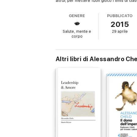
altrui; per mettere fuori gioco i limiti di cia
GENERE
PUBBLICATO
2015
Salute, mente e
29 aprile
corpo
Altri libri di Alessandro Ch