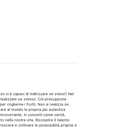
non si è capaci di indirizzare se stessi? Nel
el realizzare se stesso. Ciò presuppone
r coglierne i frutti. Non si realizza se
lare al mondo la propria più autentica
ontrocorrente, in concetti come verità,
 nella nostra vita. Riscoprire il talento
onoscere e coltivare le potenzialità proprie e