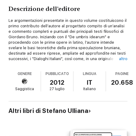
Descrizione dell’editore
Le argomentazioni presentate in questo volume costituiscono il
primo contributo dell’autore al progettato compito di un’analisi
e commento completi e puntuali dei principali testi filosofici di
Giordano Bruno. Iniziando con il "De umbris idearum" e
procedendo con le prime opere in latino, l’autore intende
svelare le basi teoretiche della prima speculazione bruniana,
destinate ad essere riprese, ampliate ed approfondite nei testi
successivi, i "Dialoghi Italiani", così come, in una originale
altro
prospettiva atomistica, in quelli latini delle ultime fasi.
Il "De umbris idearum" costituisce in questa prospettiva il testo
GENERE
PUBBLICATO
LINGUA
PAGINE
base della difficile e complessa speculazione bruniana:
assolutamente lontano – come del resto indicato dalle esplicite
2012
IT
20.658
affermazioni del filosofo di Nola – dall’impiego pragmatico e
Saggistica
27 luglio
Italiano
retorico della tradizionale arte della memoria, esso piuttosto
costruisce progressivamente uno spazio di riflessione di natura
ontologica, metafisica e teologica, con influssi sulle
considerazioni razionali e naturali. In questo modo l’arte di
Altri libri di Stefano Ulliana
memoria bruniana diventa la memoria di un arte filosofica civile,
la necessità del ricordo di una possibilità del pensiero e della
prassi incardinata sulla presenza di un plesso centrale creativo
e dialettico, che progressivamente consente l’inserimento della
principale innovazione escogitata dalla filosofia bruniana: il