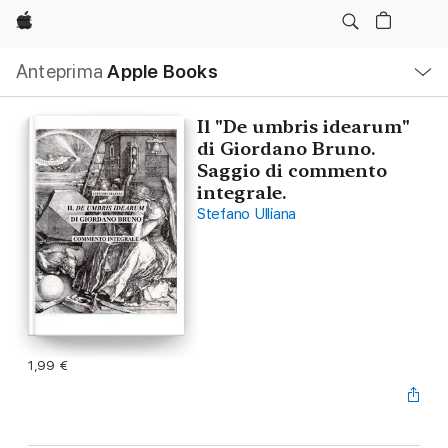
Apple
Navigazione
Anteprima
Apple Books
locale
Apri
Menu
Il "De umbris idearum"
di Giordano Bruno.
Saggio di commento
integrale.
Stefano Ulliana
1,99 €