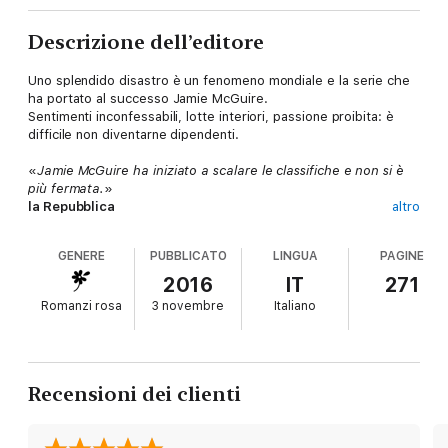
Descrizione dell’editore
Uno splendido disastro è un fenomeno mondiale e la serie che
ha portato al successo Jamie McGuire.
Sentimenti inconfessabili, lotte interiori, passione proibita: è
difficile non diventarne dipendenti.
«
Jamie McGuire ha iniziato a scalare le classifiche e non si è
più fermata.
»
la Repubblica
altro
Jamie McGuire è autrice delle serie:
GENERE
PUBBLICATO
LINGUA
PAGINE
Uno splendido disastro
1 - Uno splendido disastro
2016
IT
271
2 - Il mio disastro sei tu
Romanzi rosa
3 novembre
Italiano
3 - Un disastro è per sempre
4 - Uno splendido sbaglio
5 - Un indimenticabile disastro
6 - L'amore è un disastro
7 - Il disastro siamo noi
Recensioni dei clienti
8 - Il disastro perfetto
9 - L'ultimo disastro