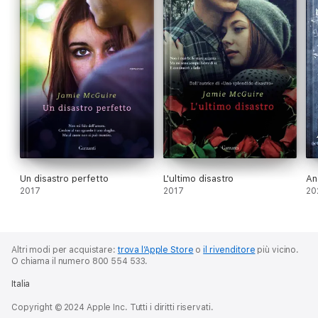
Un disastro perfetto
L'ultimo disastro
An
2017
2017
20
Altri modi per acquistare:
trova l’Apple Store
o
il rivenditore
più vicino.
O chiama il numero 800 554 533.
Italia
Copyright © 2024 Apple Inc. Tutti i diritti riservati.