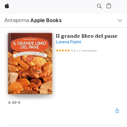
Apple
Navigazione
Anteprima
Apple Books
locale
Apri
Menu
Il grande libro del pane
Lorena Fiorini
5,0
•
2 valutazioni
4,49 €