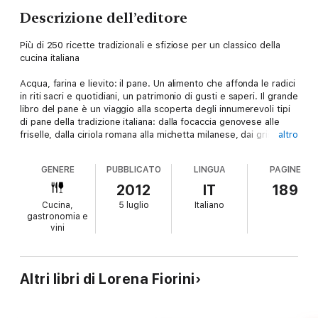
Descrizione dell’editore
Più di 250 ricette tradizionali e sfiziose per un classico della
cucina italiana
Acqua, farina e lievito: il pane. Un alimento che affonda le radici
in riti sacri e quotidiani, un patrimonio di gusti e saperi. Il grande
libro del pane è un viaggio alla scoperta degli innumerevoli tipi
di pane della tradizione italiana: dalla focaccia genovese alle
friselle, dalla ciriola romana alla michetta milanese, dai grissini
altro
torinesi ai brezel del Trentino Alto Adige. E non solo: pani con la
frutta, con la verdura e con i cereali; forme e ingredienti diversi,
GENERE
PUBBLICATO
LINGUA
PAGINE
differenti modalità di lavorazione e cottura. Un libro per
raccontare come preparare il pane, dai preliminari alla
2012
IT
189
conservazione, ai diversi modi per panificare e lievitare, da
Cucina,
5 luglio
Italiano
quelli più antichi alle tecniche moderne e innovative. E poi un
gastronomia e
ricco indice di ricette che hanno nel pane l’ingrediente
vini
principale: antipasti, primi, secondi, contorni e dolci per
ottenere menu ricercati a partire da un alimento semplice e
prelibato. Un volume completo per ricondurre il pane agli onori
che merita recuperando la dignità del lavoro artigianale, la
Altri libri di Lorena Fiorini
creatività e la fantasia che, unite all’esperienza, donano un
prodotto indispensabile nella vita quotidiana.