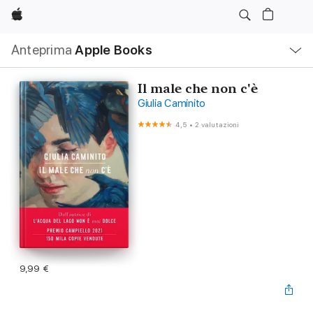
Apple
Navigazione
Anteprima
Apple Books
locale
Apri
Menu
Il male che non c'è
Giulia Caminito
4,5
•
2 valutazioni
9,99 €