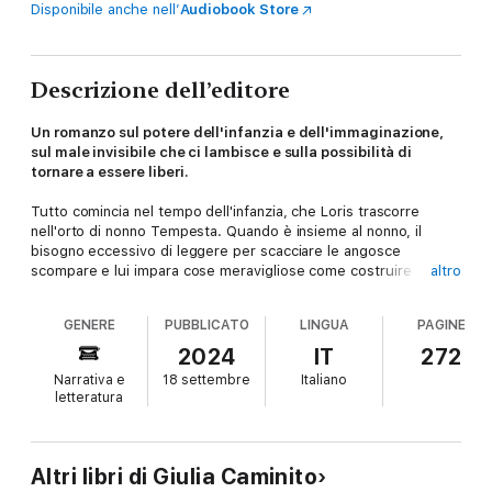
Disponibile anche nell’
Audiobook Store
Descrizione dell’editore
Un romanzo sul potere dell'infanzia e dell'immaginazione,
sul male invisibile che ci lambisce e sulla possibilità di
tornare a essere liberi.
Tutto comincia nel tempo dell'infanzia, che Loris trascorre
nell'orto di nonno Tempesta. Quando è insieme al nonno, il
bisogno eccessivo di leggere per scacciare le angosce
scompare e lui impara cose meravigliose come costruire una
altro
voliera per allevare i colombi, fedelissimi e iridescenti.
GENERE
PUBBLICATO
LINGUA
PAGINE
Ma ora Loris ha trent'anni, ha fatto della lettura il suo mestiere,
ha un appartamento e una fidanzata. Ma il lavoro in casa
2024
IT
272
editrice è precario,
l'ansia di non essere all'altezza dell'età
Narrativa e
18 settembre
Italiano
adulta lo schiaccia
, lo divora.
letteratura
Tempesta, i colombi, l'infanzia sembrano perduti per sempre.
Giorno dopo giorno, Loris scivola dentro sé stesso, concentrato
sui segnali di allarme che il corpo gli manda. C'è un male che lo
Altri libri di Giulia Caminito
assedia, ne è certo, un male che nessuno vede tranne lui, così