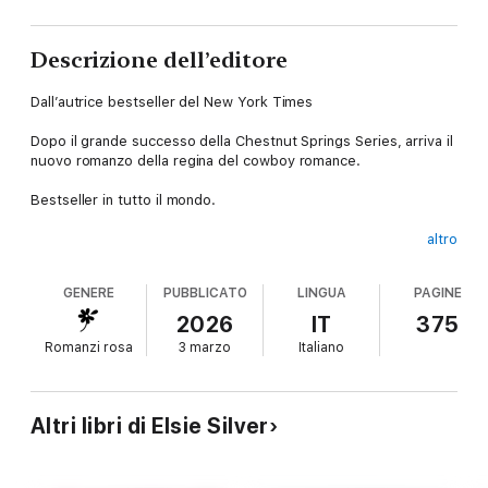
Descrizione dell’editore
Dall’autrice bestseller del New York Times
Dopo il grande successo della Chestnut Springs Series, arriva il
nuovo romanzo della regina del cowboy romance.
Bestseller in tutto il mondo.
altro
«Elsie Silver è una vera rivelazione!»
Ali Hazelwood
GENERE
PUBBLICATO
LINGUA
PAGINE
Certi segreti, si sa, non devono proprio essere svelati.
2026
IT
375
Romanzi rosa
3 marzo
Italiano
Le chat online tra Cole Harding e Violet Eaton dovevano restare
un segreto del passato. Ma se il mondo è piccolo, Ruby Creek
lo è ancora di più, e lì nessun segreto rimane tale. Quando
Altri libri di Elsie Silver
Cole, ex soldato dal temperamento schivo, torna in città, è
convinto di poter continuare a nascondersi. Tuttavia, l’incontro
con Violet, che ora lavora nel ranch della sua famiglia, è