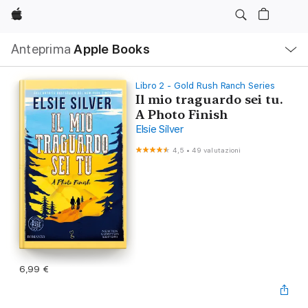
Apple
Navigazione
Anteprima
Apple Books
locale
Apri
Menu
Libro 2 - Gold Rush Ranch Series
Il mio traguardo sei tu.
A Photo Finish
Elsie Silver
4,5
•
49 valutazioni
6,99 €