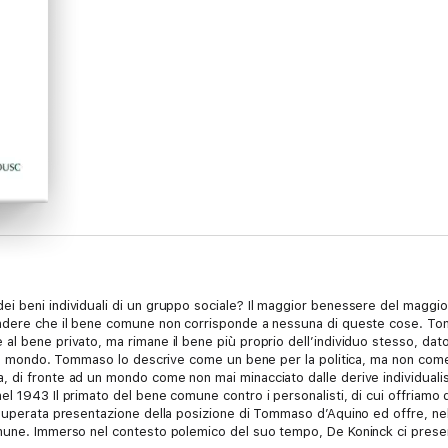
i beni individuali di un gruppo sociale? Il maggior benessere del maggi
ondere che il bene comune non corrisponde a nessuna di queste cose. T
l bene privato, ma rimane il bene più proprio dell’individuo stesso, dato
del mondo. Tommaso lo descrive come un bene per la politica, ma non come 
di fronte ad un mondo come non mai minacciato dalle derive individualiste 
 1943 Il primato del bene comune contro i personalisti, di cui offriamo qu
nsuperata presentazione della posizione di Tommaso d’Aquino ed offre, nel
mune. Immerso nel contesto polemico del suo tempo, De Koninck ci presenta