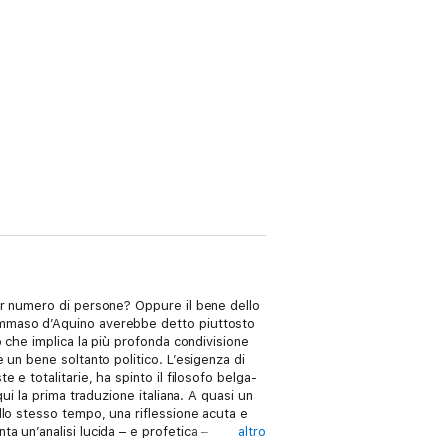
or numero di persone? Oppure il bene dello
ommaso d’Aquino averebbe detto piuttosto
 che implica la più profonda condivisione
un bene soltanto politico. L’esigenza di
e totalitarie, ha spinto il filosofo belga-
i la prima traduzione italiana. A quasi un
lo stesso tempo, una riflessione acuta e
 un’analisi lucida – e profetica –
altro