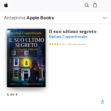
Apple
Navigazione
Anteprima
Apple Books
locale
Apri
Menu
Il suo ultimo segreto
Barbara Copperthwaite
4,1
•
38 valutazioni
6,99 €