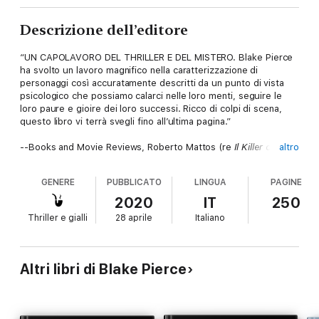
Descrizione dell’editore
“UN CAPOLAVORO DEL THRILLER E DEL MISTERO. Blake Pierce
ha svolto un lavoro magnifico nella caratterizzazione di
personaggi così accuratamente descritti da un punto di vista
psicologico che possiamo calarci nelle loro menti, seguire le
loro paure e gioire dei loro successi. Ricco di colpi di scena,
questo libro vi terrà svegli fino all’ultima pagina.”
--Books and Movie Reviews, Roberto Mattos (re
Il Killer della
altro
Rosa
)
GENERE
PUBBLICATO
LINGUA
PAGINE
IL VOLTO DELL’OMICIDIO è il volume #2 di una nuova collana
2020
IT
250
di romanzi thriller incentrati sull’FBI ad opera dell’autore
Thriller e gialli
28 aprile
Italiano
bestseller secondo USA Today Blake Pierce, il cui bestseller
#1
Il Killer della Rosa
(Volume #1) (download gratuito) ha
ricevuto oltre 1,000 recensioni a cinque stelle.
Altri libri di Blake Pierce
L’Agente Speciale dell’FBI Zoe Prime soffre di una rara
condizione che le dona anche un talento unico: quello di vedere
il mondo attraverso una lente di numeri. I numeri la tormentano,