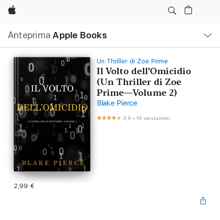
Apple
Navigazione
Anteprima
Apple Books
locale
Apri
Menu
Un Thriller di Zoe Prime
Il Volto dell’Omicidio
(Un Thriller di Zoe
Prime—Volume 2)
Blake Pierce
3,9
•
16 valutazioni
2,99 €