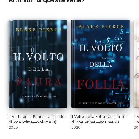
Altri libri di questa serie
Il Volto della Paura (Un Thriller
Il Volto della Follia (Un Thriller
Il
di Zoe Prime—Volume 3)
di Zoe Prime—Volume 4)
Th
2020
2020
5)
20