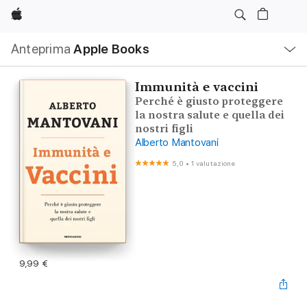
Apple
Navigazione
Anteprima
Apple Books
locale
Apri
Menu
Immunità e vaccini
Perché è giusto proteggere
la nostra salute e quella dei
nostri figli
Alberto Mantovani
5,0
•
1 valutazione
9,99 €