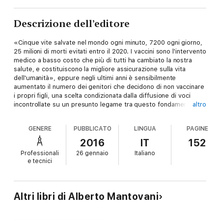
Descrizione dell’editore
«Cinque vite salvate nel mondo ogni minuto, 7200 ogni giorno,
25 milioni di morti evitati entro il 2020. I vaccini sono l'intervento
medico a basso costo che più di tutti ha cambiato la nostra
salute, e costituiscono la migliore assicurazione sulla vita
dell'umanità», eppure negli ultimi anni è sensibilmente
aumentato il numero dei genitori che decidono di non vaccinare
i propri figli, una scelta condizionata dalla diffusione di voci
incontrollate su un presunto legame tra questo fondamentale
altro
strumento di tutela della salute e l'insorgenza di alcune gravi
malattie. E le paure e i pregiudizi non sono scomparsi neppure
GENERE
PUBBLICATO
LINGUA
PAGINE
dopo che la comunità medica ha categoricamente smentito tali
«leggende». Ma i vaccini sono davvero pericolosi? Alberto
2016
IT
152
Mantovani, uno dei più noti immunologi in campo internazionale,
Professionali
26 gennaio
Italiano
spiega in modo chiaro e accessibile come funziona il nostro
e tecnici
sistema immunitario e cosa succede quando ci vacciniamo,
facendo un bilancio dei rischi (più che modesti) e dei benefici
(enormi). Senza le campagne vaccinali dell'ultimo secolo, infatti,
saremmo ancora esposti a flagelli come il vaiolo e la
Altri libri di Alberto Mantovani
poliomielite, e a tutte quelle malattie comunemente
considerate «innocue», come il morbillo o la parotite, che
possono invece essere causa di gravi complicanze, di danni