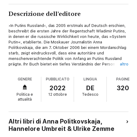
Descrizione dell’editore
›In Putins Russland‹, das 2005 erstmals auf Deutsch erschien,
beschreibt die ersten Jahre der Regentschaft Wladimir Putins,
in denen er die russische Wirklichkeit von heute, das »System
Putin«, etablierte. Die Moskauer Journalistin Anna
Politkovskaja, die am 7. Oktober 2006 bei einem Mordanschlag
starb, zeigt eindrucksvoll, dass eine autoritäre und
menschenverachtende Politik von Anfang an Putins Russland
prägte. Ihr Buch bietet ein tiefes Verständnis der Person Putin
altro
und des heutigen Russlands. Ihre Analysen haben nichts von
ihrer Aktualität verloren, was insbesondere in Deutschland
GENERE
PUBBLICATO
LINGUA
PAGINE
überraschen mag, da man hier vor allem unter der
Kanzlerschaft Gerhard Schröders weiter auf dem aus der
2022
DE
320
Entspannungspolitik stammenden politischen Kurs blieb.
Politica e
12 ottobre
Tedesco
Eingeführt wird diese Neuausgabe durch ein Vorwort von Anke
attualità
Hilbrenner, Professorin für Osteuropäische Geschichte. Sie
erläutert die Reportagen, die die Jahre 2000 bis 2003
umfassen, vor dem Hintergrund der heutigen politischen Lage.
Altri libri di Anna Politkovskaja,
Hannelore Umbreit & Ulrike Zemme