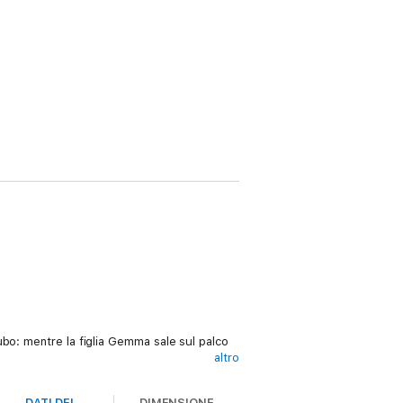
bo: mentre la figlia Gemma sale sul palco
altro
 indagini. Presto si scopre che Gemma aveva
DATI DEL
DIMENSIONE