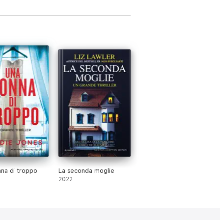
fiche di Inghilterra, Stati Uniti e Australia
on ha pubblicato anche L’amica perfetta, La
na di troppo
La seconda moglie
2022