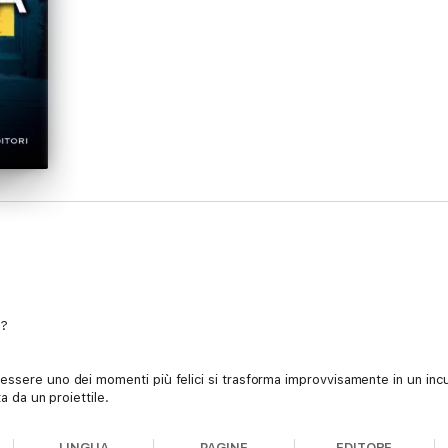
a?
essere uno dei momenti più felici si trasforma improvvisamente in un incu
a da un proiettile.
ine c’è l’investigatore privato Matthew Hill, che si ritrova coinvolto nelle
LINGUA
PAGINE
EDITORE