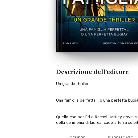
Descrizione dell’editore
Un grande thriller
Una famiglia perfetta… o una perfetta bugi
Quello che per Ed e Rachel Hartley doveva 
della cerimonia di laurea, cade a terra colpit
Tra i primi ad arrivare sulla scena del crim
GENERE
PUBBLICATO