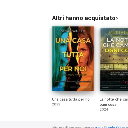
Teresa Driscoll
Altri hanno acquistato
Vive nel Devonshire, in Inghilterra. Ti sto gu
e ha venduto oltre un milione di copie. I s
promessa dell’assassino e Inganni di famigli
Una casa tutta per noi
La notte che ca
2023
ogni cosa
2024