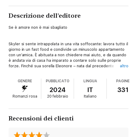
Descrizione dell’editore
Se è amore non è mai sbagliato
Skyler si sente intrappolata in una vita soffocante: lavora tutto il
giorno in un fast food e condivide un minuscolo appartamento
con un’amica. È abituata a non chiedere mai aiuto, e da quando
è andata via di casa ha imparato a contare solo sulle proprie
forze. Finché sua sorella Eleonore – nata dal precedente
altro
matrimonio di suo padre – non riappare all’improvviso. I rapporti
tra loro sono sempre stati difficili: Skyler non è mai riuscita a
GENERE
PUBBLICATO
LINGUA
PAGINE
superare il muro di rancore eretto da Eleonore contro la nuova
famiglia del padre. E adesso, dopo anni di silenzio, sua sorella
2024
IT
331
le sembra una sconosciuta tanto quanto Mason, l’uomo che ha
Romanzi rosa
20 febbraio
Italiano
sposato: il cognato che Skyler neanche sapeva di avere.
Eleonore e Mason hanno una proposta da farle. Una proposta in
grado di sconvolgere per sempre le loro esistenze…
Recensioni dei clienti
Un romanzo unico sulla forza incontrastabile dell’amore.