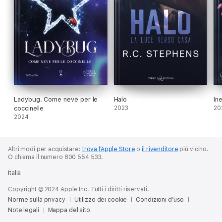
Ladybug. Come neve per le
Halo
Ine
coccinelle
2023
20
2024
Altri modi per acquistare:
trova l’Apple Store
o
il rivenditore
più vicino.
O chiama il numero 800 554 533.
Italia
Copyright © 2024 Apple Inc. Tutti i diritti riservati.
Norme sulla privacy
Utilizzo dei cookie
Condizioni d’uso
Note legali
Mappa del sito