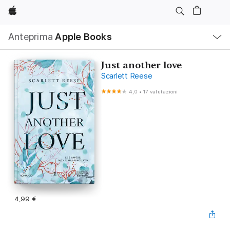
Apple
Navigazione
Anteprima
Apple Books
locale
Apri
Menu
Just another love
Scarlett Reese
4,0
•
17 valutazioni
4,99 €