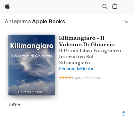
Apple
Navigazione
Anteprima
Apple Books
locale
Apri
Menu
Kilimangiaro - Il
Vulcano Di Ghiaccio
Il Primo Libro Fotografico
Interattivo Sul
Kilimangiaro
Edoardo Melchiori
4,6
•
7 valutazioni
0,99 €