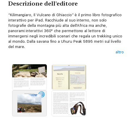
Descrizione dell’editore
“Kilimangiaro, Il Vulcano di Ghiaccio” è il primo libro fotografico
interattivo per iPad. Racchiude al suo interno, non solo
fotografie della montagna più alta dell’Africa ma anche,
panorami interattivi 360° che permettono al lettore di
immergersi negli incredibili scenari che regala un trekking unico
al mondo. Dalla savana fino a Uhuru Peak 5895 metri sul livello
del mare.
altro
L’obiettivo di questo libro è di far rivivere al lettore le stesse
sensazioni che si provano durante la preparazione e l’ascesa al
Kilimanjaro.