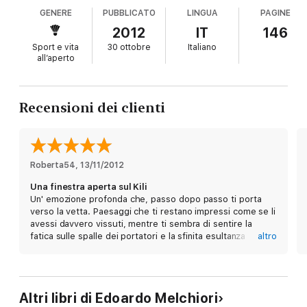
GENERE
PUBBLICATO
LINGUA
PAGINE
2012
IT
146
Sport e vita
30 ottobre
Italiano
all’aperto
Recensioni dei clienti
Roberta54
, 
13/11/2012
Una finestra aperta sul Kili
Un' emozione profonda che, passo dopo passo ti porta
verso la vetta. Paesaggi che ti restano impressi come se li
avessi davvero vissuti, mentre ti sembra di sentire la
fatica sulle spalle dei portatori e la sfinita esultanza
altro
dell'autore.
Un libro che resta negli occhi e nell'anima invitandoti a
partire.... non si dimentica facilmente.
Altri libri di Edoardo Melchiori