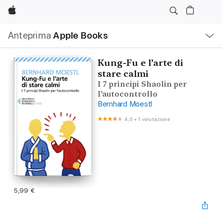
Apple
Navigazione
Anteprima
Apple Books
locale
Apri
Menu
Kung-Fu e l’arte di
stare calmi
I 7 principi Shaolin per
l’autocontrollo
Bernhard Moestl
4,0
•
1 valutazione
5,99 €