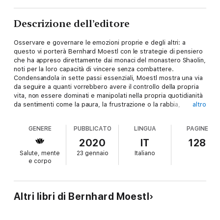
Descrizione dell’editore
Osservare e governare le emozioni proprie e degli altri: a
questo vi porterà Bernhard Moestl con le strategie di pensiero
che ha appreso direttamente dai monaci del monastero Shaolin,
noti per la loro capacità di vincere senza combattere.
Condensandola in sette passi essenziali, Moestl mostra una via
da seguire a quanti vorrebbero avere il controllo della propria
vita, non essere dominati e manipolati nella propria quotidianità
da sentimenti come la paura, la frustrazione o la rabbia,
altro
raggiungere i propri obiettivi con equilibrio e chiarezza di
pensiero. In modo lucido, sereno e vincente, senza perdere la
GENERE
PUBBLICATO
LINGUA
PAGINE
testa.
2020
IT
128
Salute, mente
23 gennaio
Italiano
e corpo
Altri libri di Bernhard Moestl