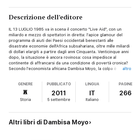
Descrizione dell’editore
IL 13 LUGLIO 1985 va in scena il concerto "Live Aid", con un
miliardo e mezzo di spettatori in diretta: l'apice glamour del
programma di aiuti dei Paesi occidentali benestanti alle
disastrate economie dell'Africa subsahariana, oltre mille miliardi
di dollari elargiti a partire dagli anni Cinquanta. Venticinque anni
dopo, la situazione è ancora rovinosa: cosa impedisce al
continente di affrancarsi da una condizione di povertà cronica?
Secondo l'economista africana Dambisa Moyo, la colpa è
altro
proprio degli aiuti, un'elemosina che, nella migliore delle
ipotesi, costringe l'Africa a una perenne adolescenza
GENERE
PUBBLICATO
LINGUA
PAGINE
economica, rendendola dipendente come da una droga. E nella
peggiore, contribuisce a diffondere le pestilenze della
2011
IT
266
corruzione e del peculato, grazie a massicce iniezioni di credito
Storia
5 settembre
Italiano
nelle vene di Paesi privi di una governance solida e trasparente,
e di un ceto medio capace di potersi reinventare in chiave
imprenditoriale. L'alternativa è chiara: seguire la Cina, che negli
ultimi anni ha sviluppato una partnership sofisticata ed
Altri libri di Dambisa Moyo
efficiente con molti Paesi della zona subsahariana. Il colosso
cinese, che non deve fare i conti con un passato criminale di
colonialismo e schiavismo, è infatti in grado di riconoscere