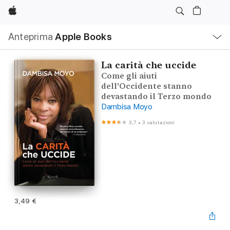
Apple
Navigazione
Anteprima
Apple Books
locale
Apri
Menu
La carità che uccide
Come gli aiuti
dell'Occidente stanno
devastando il Terzo mondo
Dambisa Moyo
3,7
•
3 valutazioni
3,49 €