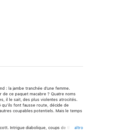
ttend : la jambe tranchée d’une femme.
iteur de ce paquet macabre ? Quatre noms
 il le sait, des plus violentes atrocités.
 qu’ils font fausse route, décide de
autres coupables potentiels. Mais le temps
cott. Intrigue diabolique, coups de théâtre
altro
qui l’heure du choix, dans leur vie privée