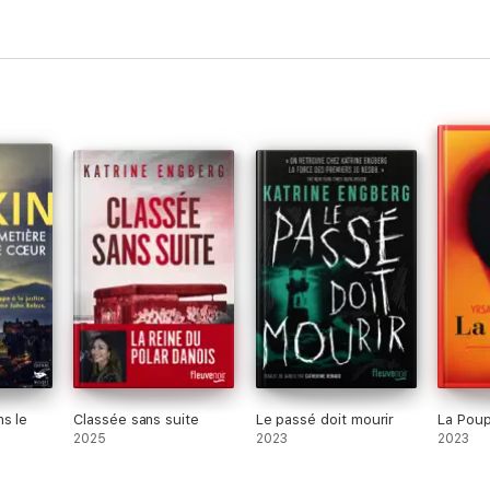
ns le
Classée sans suite
Le passé doit mourir
La Pou
2025
2023
2023