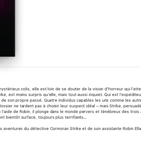
mystérieux colis, elle est loin de se douter de la vision d’horreur qui l’a
ike, est moins surpris qu’elle, mais tout aussi inquiet. Qui est l’expéd
is de son propre passé. Quatre individus capables les uns comme les autres,
ssier ne tardent pas à choisir leur suspect idéal – mais Strike, persuadé
l’aide de Robin, il plonge dans le monde pervers et ténébreux des trois 
t bientôt surface, toujours plus terrifiants…
es aventures du détective Cormoran Strike et de son assistante Robin Ella
istoire d’un homme et d’une femme arrivés à la croisée des chemins, pour 