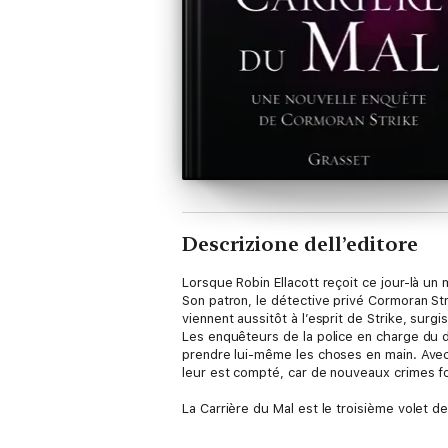
Descrizione dell’editore
Lorsque Robin Ellacott reçoit ce jour-là un 
Son patron, le détective privé Cormoran Str
viennent aussitôt à l’esprit de Strike, surg
Les enquêteurs de la police en charge du do
prendre lui-même les choses en main. Avec 
leur est compté, car de nouveaux crimes fon
La Carrière du Mal est le troisième volet d
en rafale – ce roman haletant est aussi l’h
comme professionnelle, a sonné.