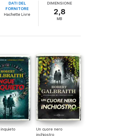
DATI DEL
DIMENSIONE
FORNITORE
2,8
rial killer qui symbolise notre époque et
Hachette Livre
andé par une avalanche de
MB
ploiement de l’intrigue, Galbraith fait
tous les éléments classiques sont là, mais
inquieto
Un cuore nero
inchiostro