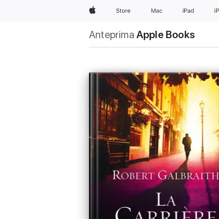
Apple
Store
Mac
iPad
i
Anteprima
Apple Books