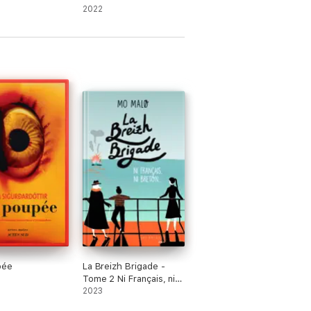
2022
pée
La Breizh Brigade -
Tome 2 Ni Français, ni
Breton...
2023