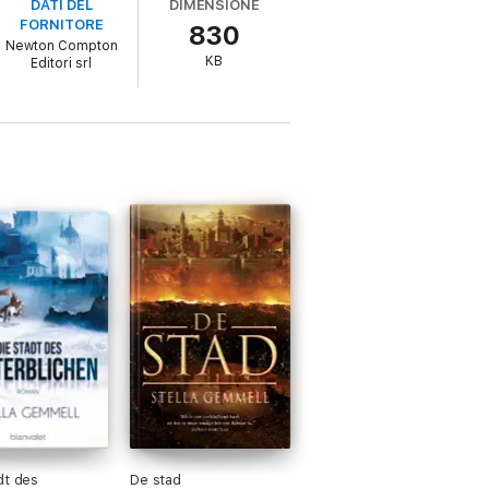
DATI DEL
DIMENSIONE
oli di reati contro l’Imperatore. Per
FORNITORE
830
il momento di uscire allo scoperto e
Newton Compton
KB
Editori srl
David Gemmell, scomparso nel 2006. La città
dt des
De stad