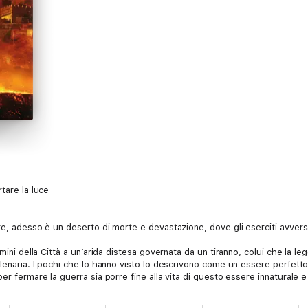
tare la luce
e, adesso è un deserto di morte e devastazione, dove gli eserciti avversari
omini della Città a un’arida distesa governata da un tiranno, colui che la l
llenaria. I pochi che lo hanno visto lo descrivono come un essere perfetto
per fermare la guerra sia porre fine alla vita di questo essere innaturale
ze dei ribelli sono concentrate su un unico uomo, Shuskara, un general
ivo, e si è nascosto per anni nelle Caverne, la distesa di cunicoli che si e