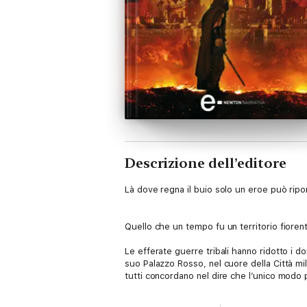
Descrizione dell’editore
Là dove regna il buio solo un eroe può ripor
Quello che un tempo fu un territorio fiorent
Le efferate guerre tribali hanno ridotto i d
suo Palazzo Rosso, nel cuore della Città mi
tutti concordano nel dire che l’unico modo 
che sembra quasi suicida. Le poche speran
creduto morto. Ma in realtà l’eroe è ancora v