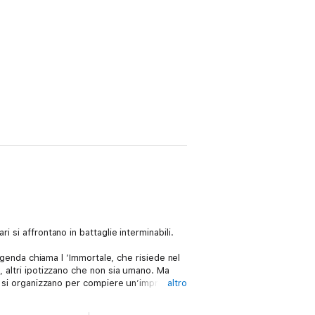
 si affrontano in battaglie interminabili.
eggenda chiama l ’Immortale, che risiede nel
, altri ipotizzano che non sia umano. Ma
 e si organizzano per compiere un’impresa
altro
e scomparso dopo il Grande Tradimento e
stende sotto la superficie della Città. In