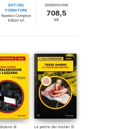
lle Lumière si trasformi in una
DATI DEL
DIMENSIONE
FORNITORE
708,5
Newton Compton
KB
Editori srl
mpagnarli nelle loro decisioni fino allo
e.»
ticabile.»
 alla scrittura, ha ottenuto diversi successi
wood College di Stroud. Vive nelle
dizione di
Le pietre dei misteri (Il