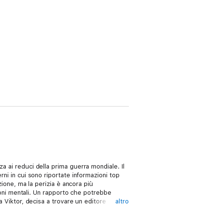
a ai reduci della prima guerra mondiale. Il
rni in cui sono riportate informazioni top
ezione, ma la perizia è ancora più
zioni mentali. Un rapporto che potrebbe
a Viktor, decisa a trovare un editore
altro
a: chiunque possieda quei quaderni è un