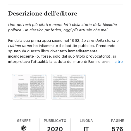
Descrizione dell’editore
Uno dei testi più citati e meno letti della storia della filosofia
politica. Un classico profetico, oggi più attuale che mai.
Fin dalla sua prima apparizione nel 1992,
La fine della storia e
l'ultimo uomo
ha infiammato il dibattito pubblico. Prendendo
spunto da questo libro diventato immediatamente
incandescente (o, forse, solo dal suo titolo provocatorio), si
interpretava l'attualità: la caduta del muro di Berlino aveva
altro
davvero posto fine allo scontro ideologico decretando la
definitiva vittoria delle democrazie liberali? La direzione su cui
procedeva la Storia umana era ormai canalizzata e irreversibile?
Per decenni, giornalisti, storici e politologi hanno gareggiato nel
fornire prove che confutassero questa tesi. Da un colpo di
stato in Perù a una fase transitoria di stagnazione economica
mondiale, fino agli attentati dell'11 settembre 2001, decine di
esempi sembrarono smentire le argomentazioni di Fukuyama.
Credendo di contestare l'idea di fondo del libro, in molti lo
hanno citato e criticato, anche se forse solo in pochi lo avevano
letto e compreso appieno. Perché in questo volume, rimasto
GENERE
PUBBLICATO
LINGUA
PAGINE
nei decenni come un classico del pensiero politico, Fukuyama
2020
IT
576
non si limita ad analizzare la fine dei regimi autoritari che