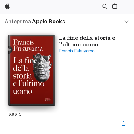
Apple
Navigazione
Anteprima
Apple Books
locale
Apri
Menu
La fine della storia e
l'ultimo uomo
Francis Fukuyama
9,99 €