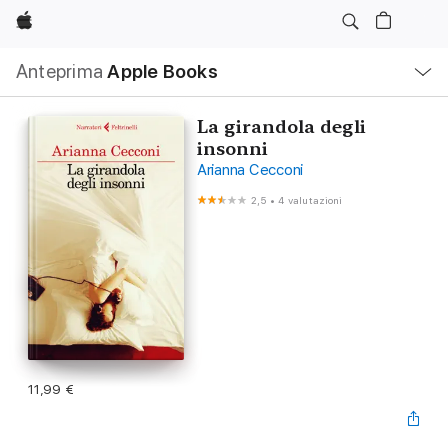
Apple
Navigazione
Anteprima
Apple Books
locale
Apri
Menu
La girandola degli
insonni
Arianna Cecconi
2,5
•
4 valutazioni
11,99 €