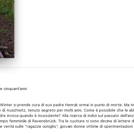
e cinquant’anni
m Winter si prende cura di suo padre Henryk ormai in punto di morte. Ma r
gio di Auschwitz, tenuto segreto per molti anni. Come è possibile che le ab
re invoca quando è incosciente? Alla ricerca di indizi sul passato dell’anz
po femminile di Ravensbrück. Tra le cuciture ci sono decine di lettere d
te verità sulle “ragazze coniglio”, giovani donne vittime di sperimentazion
sistenza Miriam scopre, lettera dopo lettera, una storia d’amore che Henry