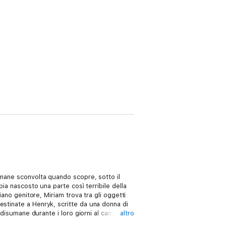
imane sconvolta quando scopre, sotto il
bia nascosto una parte così terribile della
iano genitore, Miriam trova tra gli oggetti
estinate a Henryk, scritte da una donna di
i disumane durante i loro giorni al campo.
altro
k ha custodito nel cuore per quasi