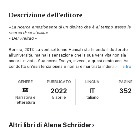
Descrizione dell’editore
«La ricerca emozionante di un dipinto che è al tempo stesso la
ricerca di se stessi.»
- Der Freitag -
Berlino, 2017. La ventisettenne Hannah sta finendo il dottorato
all'università, ma ha la sensazione che la sua vera vita non sia
ancora iniziata. Sua nonna Evelyn, invece, a quasi cento anni ha
condotto un'esistenza piena e non si è mai tirata indietro di
altro
fronte al dolore. Una lettera spedita da uno studio legale
israeliano, però, cambia tutto. Evelyn sarebbe l'erede di un
GENERE
PUBBLICATO
LINGUA
PAGINE
bene artistico trafugato durante il regime nazista e ora
perduto: un quadro di Vermeer raffigurante una ragazza vestita
2022
IT
352
di blu che ammira il crepuscolo alla finestra.
Narrativa e
5 aprile
Italiano
Dopo questa rivelazione, sono tanti gli interrogativi che si
letteratura
affollano nella mente di Hannah, ma la nonna si rifiuta di
rispondere. Così, la ragazza inizia una ricerca personale sulle
tracce del dipinto, che la condurrà agli anni Venti e alla sua
bisnonna Senta, la madre di Evelyn: una giovane donna testarda
Altri libri di Alena Schröder
e intrappolata in un matrimonio senza amore che all'improvviso
decide di lasciare tutto, anche sua figlia, per essere libera.
Tuttavia, tempi bui sono in arrivo in Germania e in Europa, ed