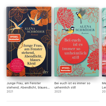
essere liberi richiederà sacrifici ancora più grandi.
Un indimenticabile romanzo della memoria, una meravigliosa
saga famigliare tutta al femminile, ispirata alla storia vera
dell'autrice.
Junge Frau, am Fenster
Bei euch ist es immer so
Me
stehend, Abendlicht, blaues
unheimlich still
Le
Kleid
2021
2023
20