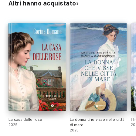
Altri hanno acquistato
La casa delle rose
La donna che visse nelle città
I 
2025
di mare
20
2023