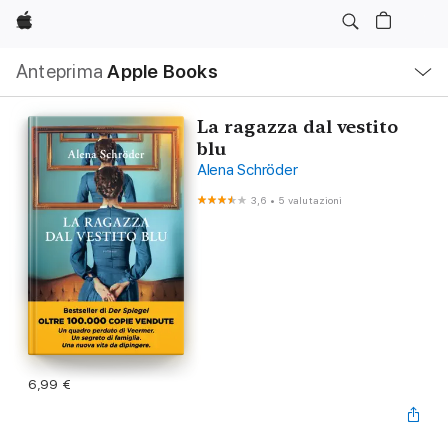
Apple
Navigazione
Anteprima
Apple Books
locale
Apri
Menu
La ragazza dal vestito
blu
Alena Schröder
3,6
•
5 valutazioni
6,99 €