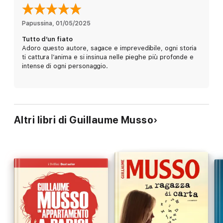
Dal maestro del noir il nuovo palpitante romanzo che ha scalato
ancora una volta la vetta delle
Papussina
, 
01/05/2025
classifiche francesi.
Tutto d’un fiato
Adoro questo autore, sagace e imprevedibile, ogni storia
ti cattura l’anima e si insinua nelle pieghe più profonde e
intense di ogni personaggio.
Altri libri di Guillaume Musso