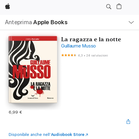
Apple
Navigazione
Anteprima
Apple Books
locale
Apri
Menu
La ragazza e la notte
Guillaume Musso
4,3
•
24 valutazioni
6,99 €
Disponibile anche nell’
Audiobook Store