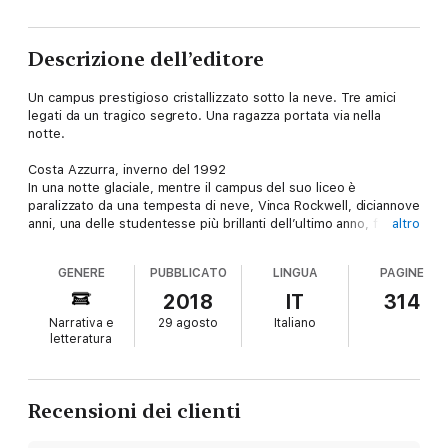
Descrizione dell’editore
Un campus prestigioso cristallizzato sotto la neve. Tre amici
legati da un tragico segreto. Una ragazza portata via nella
notte.
Costa Azzurra, inverno del 1992
In una notte glaciale, mentre il campus del suo liceo è
paralizzato da una tempesta di neve, Vinca Rockwell, diciannove
anni, una delle studentesse più brillanti dell’ultimo anno, fugge
altro
insieme al suo professore di filosofia, con il quale aveva una
relazione segreta. Per la ragazza “l’amore è tutto o niente”.
GENERE
PUBBLICATO
LINGUA
PAGINE
Nessuno la rivedrà mai più. Costa Azzurra, primavera del 2017
Fino alla fine del liceo erano inseparabili, ma da allora Fanny,
2018
IT
314
Thomas e Maxime – i migliori amici di Vinca – non si sono più
Narrativa e
29 agosto
Italiano
rivolti la parola. Si ritrovano ora a una riunione di ex alunni.
letteratura
Venticinque anni prima, in terribili circostanze, hanno tutti e tre
commesso un omicidio, murando il cadavere nella palestra della
scuola. Proprio la palestra che oggi deve essere demolita per
fare spazio a un altro edificio. D’ora in poi, niente potrà più
Recensioni dei clienti
impedire che la verità sul caso di Vinca venga a galla.
Sconvolgente, dolorosa, demoniaca.