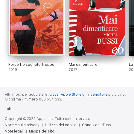
Forse ho sognato troppo
Mai dimenticare
La
2019
2017
20
Altri modi per acquistare:
trova l’Apple Store
o
il rivenditore
più vicino.
O chiama il numero 800 554 533.
Italia
Copyright © 2024 Apple Inc. Tutti i diritti riservati.
Norme sulla privacy
Utilizzo dei cookie
Condizioni d’uso
Note legali
Mappa del sito