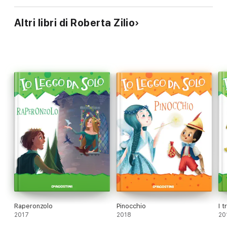
Altri libri di Roberta Zilio
Raperonzolo
Pinocchio
I t
2017
2018
20