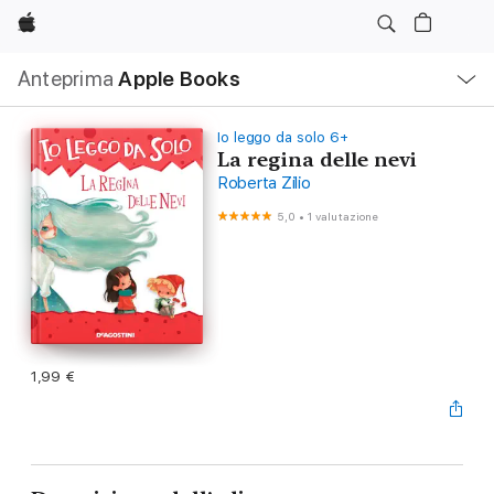
Apple
Navigazione
Anteprima
Apple Books
locale
Apri
Menu
Io leggo da solo 6+
La regina delle nevi
Roberta Zilio
5,0
•
1 valutazione
1,99 €