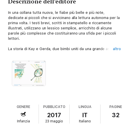
Descrizione dell’editore
In una collana tutta nuova, le fiabe più belle e più note,
dedicate ai piccoli che si avvicinano alla lettura autonoma per la
prima volta. I testi brevi, scritti in stampatello e riccamente
illustrati, utilizzano un lessico semplice, arricchito di alcune
parole più complesse che costituiranno una sfida per i piccoli
lettori.
La storia di Kay e Gerda, due bimbi uniti da una grande amicizia.
altro
Per colpa di un perfido incantesimo, Kay diventa cattivo e un
giorno, mentre gioca da solo nella piazza del paese, viene
trascinato via dalla slitta della Regina delle Nevi. Con un
sortilegio la perfida donna gli fa dimenticare persino la sua
amicizia con Gerda e lo conduce nel suo gelido regno. Tocca a
Gerda, disperata per la scomparsa dell’amico, provare a
salvarlo, nonostante tutti gli ostacoli sulla sua strada e il
ghiaccio che imprigiona i cuori di Kay e della Regina delle Nevi.
GENERE
PUBBLICATO
LINGUA
PAGINE
2017
IT
32
Infanzia
23 maggio
Italiano