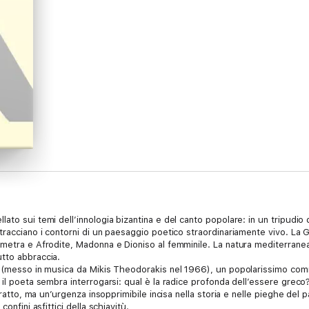
to sui temi dell’innologia bizantina e del canto popolare: in un tripudio di
racciano i contorni di un paesaggio poetico straordinariamente vivo. La Gr
metra e Afrodite, Madonna e Dioniso al femminile. La natura mediterranea 
tto abbraccia.
tà (messo in musica da Mikis Theodorakis nel 1966), un popolarissimo co
il poeta sembra interrogarsi: qual è la radice profonda dell’essere greco? E
tratto, ma un’urgenza insopprimibile incisa nella storia e nelle pieghe del 
onfini asfittici della schiavitù.