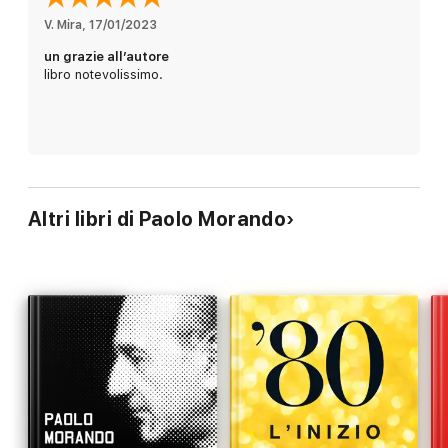
l’opera di un gruppo di ragazzetti esaltati (i Nar), bensì
un’operazione lungamente studiata, quanto in alto ancora non si
V. Mira
, 
17/01/2023
sa, ma sicuramente organizzata e finanziata dalla P2, insieme a
un grazie all’autore
pezzi dello Stato e saldando le sigle della galassia
libro notevolissimo.
dell’eversione nera. Tutto questo in una logica di continuità con
gli anni settanta: quell’aspra stagione della strategia della
tensione, insomma, che nell’agosto del 1980 l’Italia sembrava
aver definitivamente archiviato, ma che – per chi ne reggeva i
fili – non era invece affatto conclusa.
Altri libri di Paolo Morando