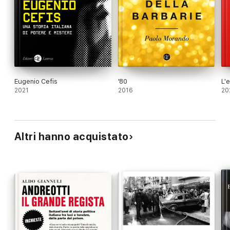
Eugenio Cefis
'80
L'
2021
2016
20
Altri hanno acquistato