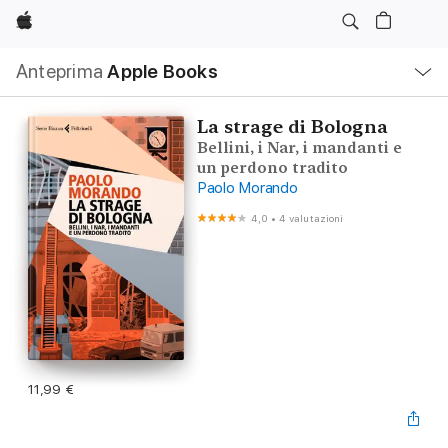
Apple
Navigazione
Anteprima
Apple Books
locale
Apri
Menu
La strage di Bologna
Bellini, i Nar, i mandanti e
un perdono tradito
Paolo Morando
4,0
•
4 valutazioni
11,99 €