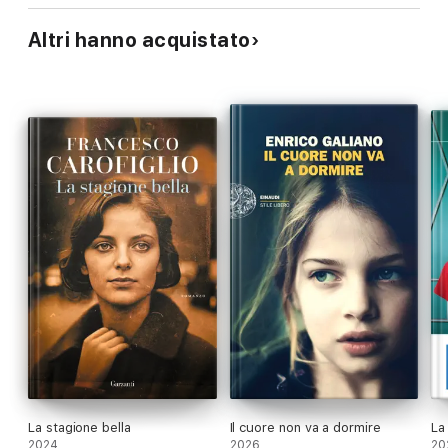
Altri hanno acquistato
La stagione bella
Il cuore non va a dormire
La
2024
2026
20