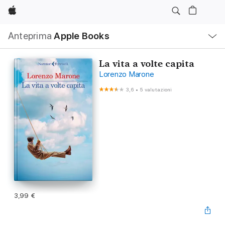
Apple
Navigazione
Anteprima
Apple Books
locale
Apri
Menu
La vita a volte capita
Lorenzo Marone
3,6
•
5 valutazioni
3,99 €