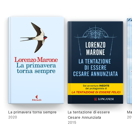
vuole, occuparsi. D’un tratto, non c’è più da pensare, ma da
agire. Perché la vita a volte capita, e bisogna trovare il coraggio
di afferrarla al volo.
La primavera torna sempre
La tentazione di essere
Ma
2020
Cesare Annunziata
20
2015