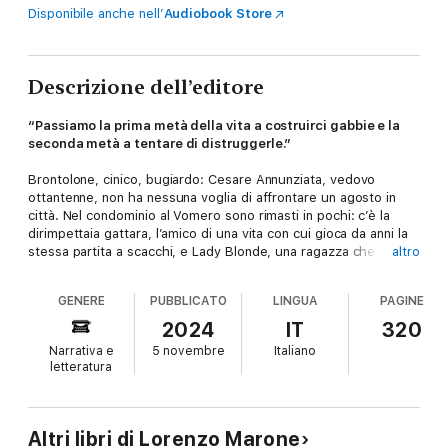
Disponibile anche nell’
Audiobook Store
Descrizione dell’editore
“Passiamo la prima metà della vita a costruirci gabbie e la
seconda metà a tentare di distruggerle.”
Brontolone, cinico, bugiardo: Cesare Annunziata, vedovo
ottantenne, non ha nessuna voglia di affrontare un agosto in
città. Nel condominio al Vomero sono rimasti in pochi: c’è la
dirimpettaia gattara, l’amico di una vita con cui gioca da anni la
stessa partita a scacchi, e Lady Blonde, una ragazza che non
altro
stacca mai gli occhi dal cellulare. Ma soprattutto, a fargli
compagnia, ci sono ricordi acquattati in ogni angolo, domande e
GENERE
PUBBLICATO
LINGUA
PAGINE
dubbi che Cesare vorrebbe tanto togliersi di dosso. Forse nella
vita avrebbe dovuto essere più accogliente? Avrebbe dovuto
2024
IT
320
trovare il coraggio di lasciare la moglie? Passare più tempo con
Narrativa e
5 novembre
Italiano
i figli? Insomma: se avesse sbagliato tutto? Finché un giorno,
letteratura
nel parco dove porta il cane, il vecchio nota una ragazza dai
capelli spruzzati di viola. Si chiama Iris e ha negli occhi qualcosa
di fragile. È l’inizio di una goffa amicizia, in cui Cesare trova
inaspettato conforto. D’un tratto, ci sono persone di cui deve, e
Altri libri di Lorenzo Marone