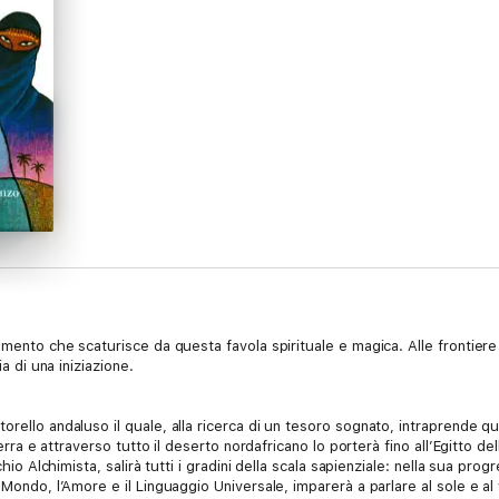
amento che scaturisce da questa favola spirituale e magica. Alle frontiere 
ia di una iniziazione.
orello andaluso il quale, alla ricerca di un tesoro sognato, intraprende q
terra e attraverso tutto il deserto nordafricano lo porterà fino all’Egitto de
chio Alchimista, salirà tutti i gradini della scala sapienziale: nella sua pr
 Mondo, l’Amore e il Linguaggio Universale, imparerà a parlare al sole e a