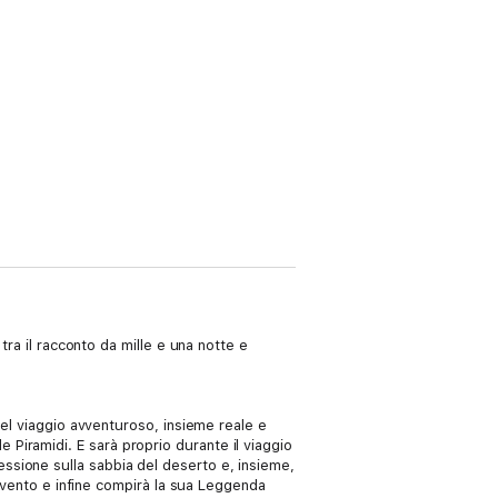
tra il racconto da mille e una notte e
uel viaggio avventuroso, insieme reale e
lle Piramidi. E sarà proprio durante il viaggio
ogressione sulla sabbia del deserto e, insieme,
l vento e infine compirà la sua Leggenda