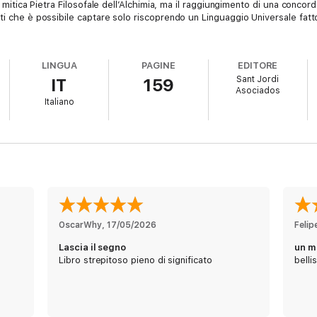
a mitica Pietra Filosofale dell’Alchimia, ma il raggiungimento di una concor
ti che è possibile captare solo riscoprendo un Linguaggio Universale fatto
LINGUA
PAGINE
EDITORE
Sant Jordi
IT
159
Asociados
Italiano
OscarWhy
, 
17/05/2026
Felip
Lascia il segno
un m
Libro strepitoso pieno di significato
belli