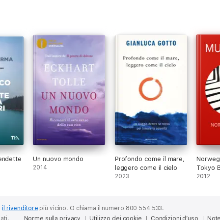
endette
Un nuovo mondo
Profondo come il mare,
Norweg
2014
leggero come il cielo
Tokyo 
2023
2012
o
il rivenditore
più vicino.
O chiama il numero 800 554 533.
ati.
Norme sulla privacy
Utilizzo dei cookie
Condizioni d’uso
Note