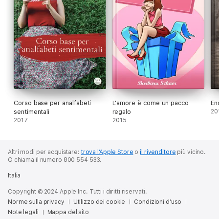
Corso base per analfabeti
L'amore è come un pacco
En
sentimentali
regalo
20
2017
2015
Altri modi per acquistare:
trova l’Apple Store
o
il rivenditore
più vicino.
O chiama il numero 800 554 533.
Italia
Copyright © 2024 Apple Inc. Tutti i diritti riservati.
Norme sulla privacy
Utilizzo dei cookie
Condizioni d’uso
Note legali
Mappa del sito