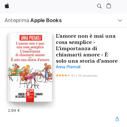
Apple
Navigazione
Anteprima
Apple Books
locale
Apri
Menu
L’amore non è mai una
cosa semplice -
L’importanza di
chiamarti amore - È
solo una storia d’amore
Anna Premoli
4,1
•
15 valutazioni
2,99 €