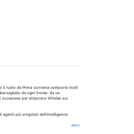
 il ruolo da Prima scrivania comporta molti
 bersagliato da ogni fronte: da un
de occasione per attaccare Whelan sui
 agenti più sregolati dell’intelligence
altro
ti-immigrati -, il nuovo romanzo della serie