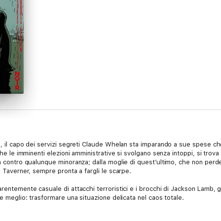
k, il capo dei servizi segreti Claude Whelan sta imparando a sue spese che
che le imminenti elezioni amministrative si svolgano senza intoppi, si trova
ca contro qualunque minoranza; dalla moglie di quest’ultimo, che non per
D Taverner, sempre pronta a fargli le scarpe.
rentemente casuale di attacchi terroristici e i brocchi di Jackson Lamb, gli
ce meglio: trasformare una situazione delicata nel caos totale.
i scena e di rimandi all’attualità - la Brexit, il terrorismo, la demagogia an