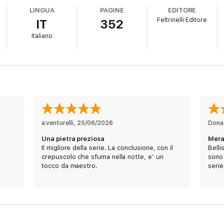
conferma di un talento di primordine. Impeccabile nella costruzione della
LINGUA
PAGINE
EDITORE
l CWA Diamond Dagger 2025, il più prestigioso premio internazionale nell’a
Feltrinelli Editore
IT
352
Italiano
e il culo.”
lla spy story britannica, l’ultimo erede di una genia illustre: Ian Flemin
i una serie che non delude mai.”
a.venturelli
, 
25/06/2026
Dona
Una pietra preziosa
Mera
Il migliore della serie. La conclusione, con il
Belli
crepuscolo che sfuma nella notte, e’ un
sono 
tocco da maestro.
serie