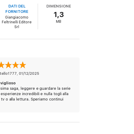
 suspense e umanissimo nei confronti dei
DATI DEL
DIMENSIONE
mbito del giallo - porta il genere della spy
FORNITORE
1,3
Giangiacomo
MB
Feltrinelli Editore
Srl
g, Graham Greene, John le Carré.”
tello1777
, 
01/12/2025
viglioso
ssima saga, leggere e guardare la serie
esperienze incredibili e nulla togli alla
 tv o alla lettura. Speriamo continui