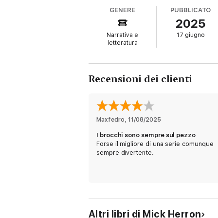
“Le indagini di Jackson Lamb” è l’ennesima 
GENERE
PUBBLICATO
suoi personaggi, Mick Herron - vincitore de
2025
story a vette sempre più alte.
Narrativa e
17 giugno
“Regola di Londra numero uno: pararsi sempr
letteratura
“Mick Herron è il nuovo, venerato maestro de
la Lettura – Corriere della Sera
Recensioni dei clienti
“Arguto e sardonicamente divertente,
Le regole di Londra è il capitolo migliore d
Maxfedro
, 
11/08/2025
Sunday Express
I brocchi sono sempre sul pezzo
Forse il migliore di una serie comunque
sempre divertente.
Altri libri di Mick Herron