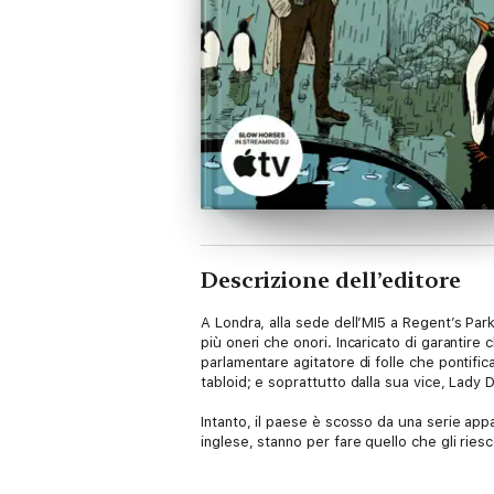
Descrizione dell’editore
A Londra, alla sede dell’MI5 a Regent’s Par
più oneri che onori. Incaricato di garantire 
parlamentare agitatore di folle che pontifi
tabloid; e soprattutto dalla sua vice, Lady 
Intanto, il paese è scosso da una serie appa
inglese, stanno per fare quello che gli ries
Avvincente, caustico e ricchissimo di colpi d