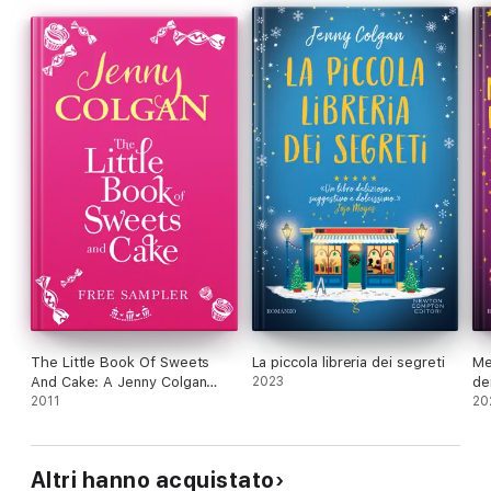
giorno e la notte. Ma se quella convivenza forzata in un luogo
da sogno, in attesa dell’arrivo dei soccorsi, facesse scattare la
scintilla?
La magia delle Highlands scozzesi.
Una storia d’amore che fa sognare.
Jenny Colgan è autrice bestseller del Sunday Times e del New
York Times.
Tradotta in tutto il mondo
Jenny Colgan
È un’autrice bestseller di numerosi romanzi entrati
immediatamente nelle classifiche del «Sunday Times» e del
«New York Times», nonché vincitori di diversi premi, tra cui il
Melissa Nathan Award 2012 per la commedia romantica e l’RNA
The Little Book Of Sweets
La piccola libreria dei segreti
Me
- Romantic Novel of the Year. Dal 2015 è nella Love Story Hall
And Cake: A Jenny Colgan
2023
de
of Fame. È nata in Scozia, e prima di tornare a vivere a
Sampler 2011
2011
20
Edimburgo ha vissuto in Francia, Olanda, Inghilterra e Stati Uniti.
Con la Newton Compton ha pubblicato La piccola libreria dei
segreti e L'isola degli incontri segreti.
Altri hanno acquistato