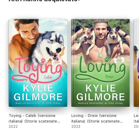
Toying - Caleb (versione
Loving - Drew (versione
Le
italiana) (Storie scatenate
italiana) (Storie scatenate
it
Libro No. 4)
2022
Libro No. 10)
2023
Li
20