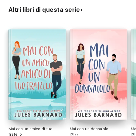
Altri libri di questa serie
Mai con un amico di tuo
Mai con un donnaiolo
Ma
fratello
2022
20