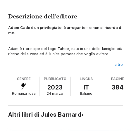
Descrizione dell’editore
Adam Cade è un privilegiato, è arrogante – e non si ricorda di
me.
Adam è il principe del Lago Tahoe, nato in una delle famiglie più
ricche della zona ed è l’unica persona che voglio evitare.
altro
Non mi ha riconosciuto.
GENERE
PUBBLICATO
LINGUA
PAGINE
Decisamente non ricorda come ha aiutato questa città a
2023
IT
384
rovinare la mia vita.
Romanzi rosa
24 marzo
Italiano
Ora che lavoriamo insieme, non ho altra scelta che stare vicino
al somaro arrogante se voglio tenermi il lavoro.
Altri libri di Jules Barnard
Ma succede che più lo conosco, meno vedo il ragazzo che mi