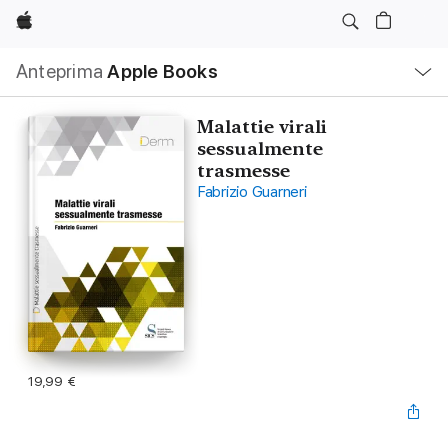
Apple
Navigazione
Anteprima
Apple Books
locale
Apri
Menu
Malattie virali
sessualmente
trasmesse
Fabrizio Guarneri
19,99 €