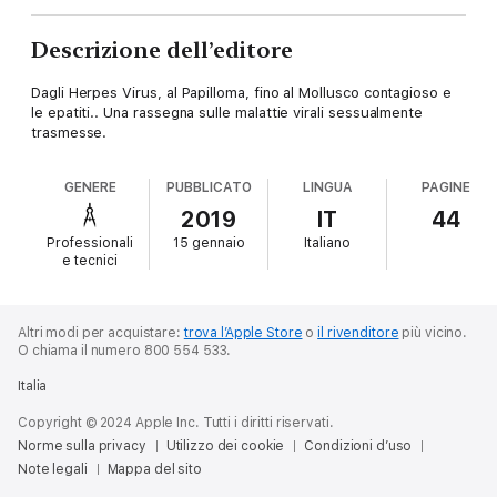
Descrizione dell’editore
Dagli Herpes Virus, al Papilloma, fino al Mollusco contagioso e
le epatiti.. Una rassegna sulle malattie virali sessualmente
trasmesse.
GENERE
PUBBLICATO
LINGUA
PAGINE
2019
IT
44
Professionali
15 gennaio
Italiano
e tecnici
Altri modi per acquistare:
trova l’Apple Store
o
il rivenditore
più vicino.
O chiama il numero 800 554 533.
Italia
Copyright © 2024 Apple Inc. Tutti i diritti riservati.
Norme sulla privacy
Utilizzo dei cookie
Condizioni d’uso
Note legali
Mappa del sito