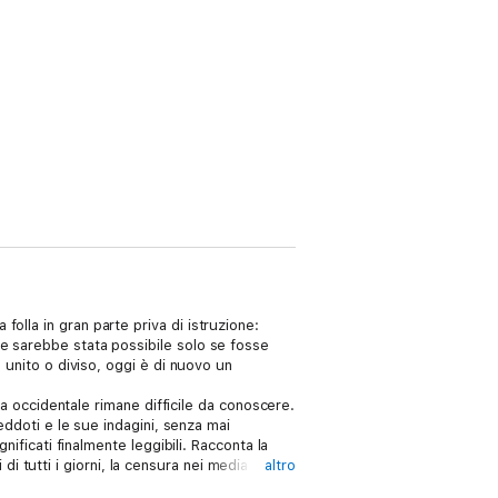
olla in gran parte priva di istruzione:
ne sarebbe stata possibile solo se fosse
 unito o diviso, oggi è di nuovo un
ia occidentale rimane difficile da conoscere.
eddoti e le sue indagini, senza mai
nificati finalmente leggibili. Racconta la
 di tutti i giorni, la censura nei media e nel­
altro
 è cominciata la dittatura politica del