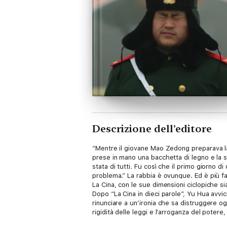
Descrizione dell’editore
“Mentre il giovane Mao Zedong preparava la 
prese in ma­no una bacchetta di legno e la 
stata di tutti. Fu così che il primo giorno 
problema.” La rabbia è ovunque. Ed è più fac
La Cina, con le sue dimensioni ciclopiche sia
Dopo “La Cina in dieci parole”, Yu Hua avvic
rinunciare a un’ironia che sa distruggere ogn
rigidità delle leggi e l’arroganza del potere, 
l’industria culturale. Ritorna in piazza Tie