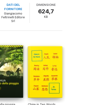
za del governo, un tempo impensabile, che i
DATI DEL
DIMENSIONE
FORNITORE
624,7
Giangiacomo
KB
Feltrinelli Editore
Srl
lla pioggia
China in Ten Words