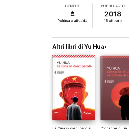
miracolo economico, che ha portato alla dis
GENERE
PUBBLICATO
cinesi dimentichino la lotta di classe. Ecc
2018
Politica e attualità
18 ottobre
Altri libri di Yu Hua
La Cina in dieci parole
Cronache di un