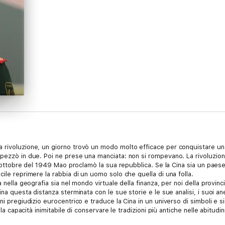
rivoluzione, un giorno trovò un modo molto efficace per conquistare una f
spezzò in due. Poi ne prese una manciata: non si rompevano. La rivoluzio
di ottobre del 1949 Mao proclamò la sua repubblica. Se la Cina sia un paese
ile reprimere la rabbia di un uomo solo che quella di una folla.
 nella geografia sia nel mondo virtuale della finanza, per noi della provinc
ina questa distanza sterminata con le sue storie e le sue analisi, i suoi an
i pregiudizio eurocentrico e traduce la Cina in un universo di simboli e sig
la capacità inimitabile di conservare le tradizioni più antiche nelle abitudini
nanmen, dove si consuma una cesura della storia cinese e mondiale. Da allora