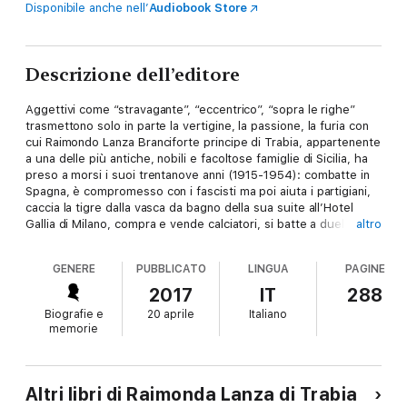
Disponibile anche nell’
Audiobook Store
Descrizione dell’editore
Aggettivi come “stravagante”, “eccentrico”, “sopra le righe”
trasmettono solo in parte la vertigine, la passione, la furia con
cui Raimondo Lanza Branciforte principe di Trabia, appartenente
a una delle più antiche, nobili e facoltose famiglie di Sicilia, ha
preso a morsi i suoi trentanove anni (1915-1954): combatte in
Spagna, è compromesso con i fascisti ma poi aiuta i partigiani,
caccia la tigre dalla vasca da bagno della sua suite all’Hotel
Gallia di Milano, compra e vende calciatori, si batte a duello,
altro
partecipa a corse automobilistiche, organizza feste da Mille e
una notte; è amico dello scià di Persia e di Tomasi di
GENERE
PUBBLICATO
LINGUA
PAGINE
Lampedusa, di Aristotele Onassis e di Luchino Visconti, di
Gianni Agnelli e di Robert Capa; ama Susanna Agnelli, Edda
2017
IT
288
Ciano, Rita Hayworth, e infine sposa Olga Villi. Sulla sua vita si è
Biografie e
20 aprile
Italiano
detto molto e qualcuno ha scritto, spesso senza reale
memorie
cognizione di causa. A sessant’anni dalla sua tragica fine, è la
figlia Raimonda – insieme alla nipote Ottavia – a scavare nel
passato di quest’uomo fascinoso e scapestrato, che ha
sublimato un’incontenibile angoscia di morte in un’altrettanto
Altri libri di Raimonda Lanza di Trabia
incontenibile bramosia di vita: da una vecchia valigia sono