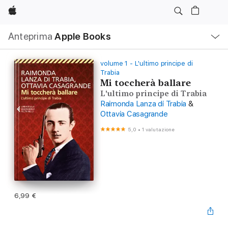
Apple
Navigazione
Anteprima
Apple Books
locale
Apri
Menu
volume 1 - L'ultimo principe di
Trabia
Mi toccherà ballare
L'ultimo principe di Trabia
Raimonda Lanza di Trabia
&
Ottavia Casagrande
5,0
•
1 valutazione
6,99 €