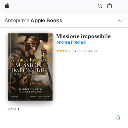
Apple
Navigazione
Anteprima
Apple Books
locale
Apri
Menu
Missione impossibile
Andrea Frediani
3,4
•
12 valutazioni
3,99 €