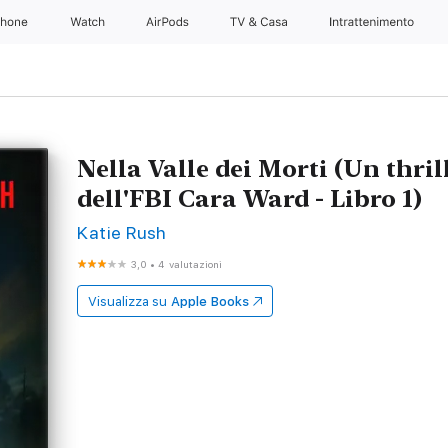
Phone
Watch
AirPods
TV & Casa
Intrattenimento
Nella Valle dei Morti (Un thril
dell'FBI Cara Ward - Libro 1)
Katie Rush
3,0
•
4 valutazioni
Visualizza su
Apple Books