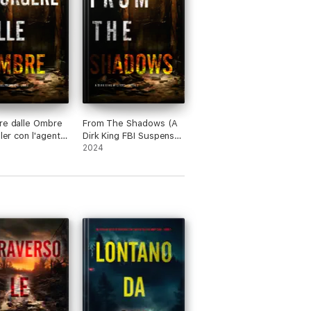
re dalle Ombre
From The Shadows (A
ller con l'agente
Dirk King FBI Suspense
 Dirk King - Libro
Thriller—Book 2)
2024