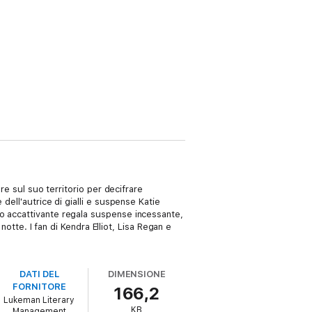
re sul suo territorio per decifrare
dell'autrice di gialli e suspense Katie
o accattivante regala suspense incessante,
notte. I fan di Kendra Elliot, Lisa Regan e
DATI DEL
DIMENSIONE
FORNITORE
166,2
Lukeman Literary
KB
Management