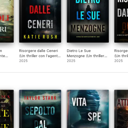
Un
Risorgere dalle Ceneri
Dietro Le Sue
Risorge
ente
(Un thriller con l'agente
Menzogne (Un thriller
(Un thri
aze -
dell'FBI Dirk King - Libro
2025
con l'agente dell'FBI
2025
dell'FBI
2025
1)
Drake Reed - Libro 5)
2)