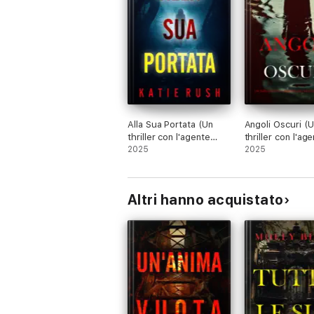
Alla Sua Portata (Un
Angoli Oscuri (
thriller con l'agente
thriller con l'ag
dell'FBI Drake Reed -
2025
dell'FBI Dana Bl
2025
Libro 1)
Libro 1)
Altri hanno acquistato