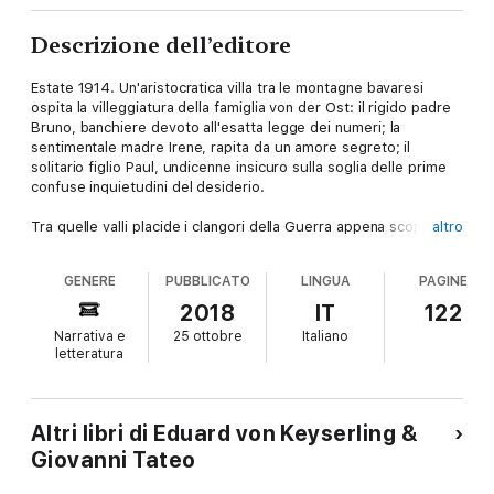
Descrizione dell’editore
Estate 1914. Un'aristocratica villa tra le montagne bavaresi
ospita la villeggiatura della famiglia von der Ost: il rigido padre
Bruno, banchiere devoto all'esatta legge dei numeri; la
sentimentale madre Irene, rapita da un amore segreto; il
solitario figlio Paul, undicenne insicuro sulla soglia delle prime
confuse inquietudini del desiderio.
Tra quelle valli placide i clangori della Guerra appena scoppiata
altro
giungono attutiti come l'eco di un lontano rimbombo, ma di
fronte alla mobilitazione generale i già labili equilibri s'incrinano
GENERE
PUBBLICATO
LINGUA
PAGINE
svelando quanto sia fragile la pace che regna in quell'«angolo di
quiete». Mentre le irreprimibili leggi della vita stridono con i
2018
IT
122
doveri nei confronti dei morti, il bambino – incapace di
Narrativa e
25 ottobre
Italiano
comprendere la portata degli eventi, ma determinato a
letteratura
«esercitarsi ad avere coraggio» – parte all'insaputa di tutti per
un fronte che non riuscirà mai a raggiungere.
Questo gioiello di classica bellezza di Eduard von Keyserling
Altri libri di Eduard von Keyserling &
offre al lettore, tra visioni oniriche e sfumato realismo, un
Giovanni Tateo
delicato dipinto ad acquerello capace di ritrarre un'epoca
crepuscolare, tesa fra il tramonto di un'imperturbabilità ormai