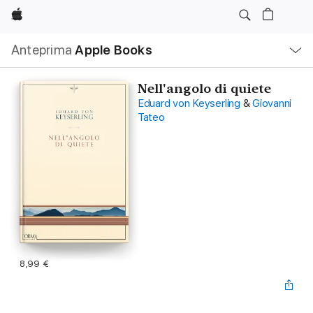
Apple
Navigazione
Anteprima
Apple Books
locale
Apri
Menu
Nell'angolo di quiete
Eduard von Keyserling
&
Giovanni
Tateo
8,99 €