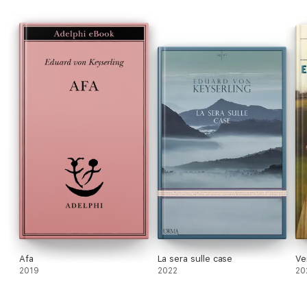
perduta, ma ancora vagheggiata, e l'alba di nuove, terribili e
forse folli responsabilità.
Afa
La sera sulle case
Ve
2019
2022
20