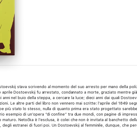
toevskij stava scrivendo al momento del suo arresto per mano della polizi
ne aprile Dostoevskij fu arrestato, condannato a morte, graziato mentre già
ieci anni nel buio della steppa, a cercare la luce; dieci anni dai quali Dost
ioni. Le altre parti del libro non vennero mai scritte: l’aprile del 1849 s
be più stato lo stesso, nulla di quanto prima era stato progettato sarebbe
rio esempio di un’opera “di confine” tra due mondi, con pagine di impressi
 maturo. Netočka è l’esclusa, è colei che non è invitata al banchetto della
, degli estranei di fuori poi. Un Dostoevskij al femminile, dunque, che però
primo periodo, quello a suo modo “romantico”, nel quale ragiona ancora sul