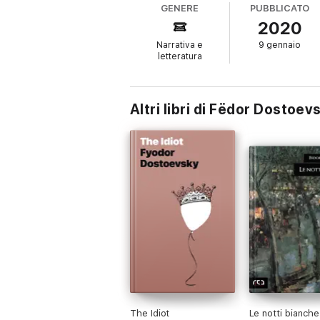
GENERE
PUBBLICATO
2020
Narrativa e
9 gennaio
letteratura
Altri libri di Fëdor Dostoevs
The Idiot
Le notti bianche