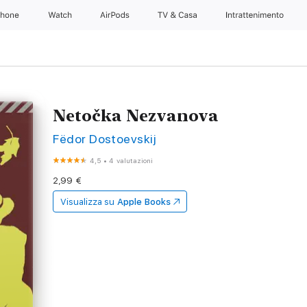
Phone
Watch
AirPods
TV & Casa
Intrattenimento
Netočka Nezvanova
Fëdor Dostoevskij
4,5
•
4 valutazioni
2,99 €
Visualizza su
Apple Books