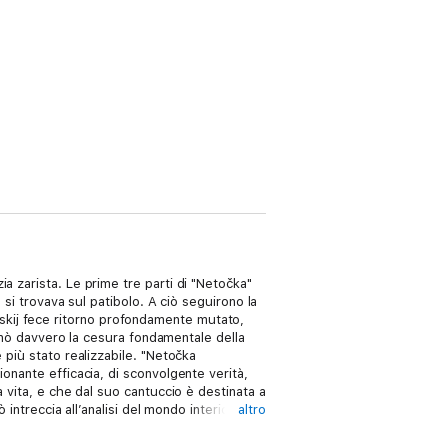
a zarista. Le prime tre parti di "Netočka"
 si trovava sul patibolo. A ciò seguirono la
oevskij fece ritorno profondamente mutato,
egnò davvero la cesura fondamentale della
 più stato realizzabile. "Netočka
onante efficacia, di sconvolgente verità,
 vita, e che dal suo cantuccio è destinata a
 intreccia all’analisi del mondo interiore
altro
 ruolo dell’artista.