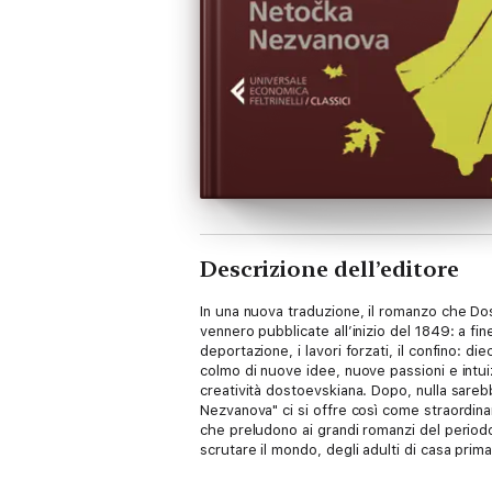
Descrizione dell’editore
In una nuova traduzione, il romanzo che Dos
vennero pubblicate all’inizio del 1849: a fi
deportazione, i lavori forzati, il confino: d
colmo di nuove idee, nuove passioni e intuiz
creatività dostoevskiana. Dopo, nulla sareb
Nezvanova" ci si offre così come straordina
che preludono ai grandi romanzi del periodo
scrutare il mondo, degli adulti di casa prima
della bambina le tematiche tipiche del suo 